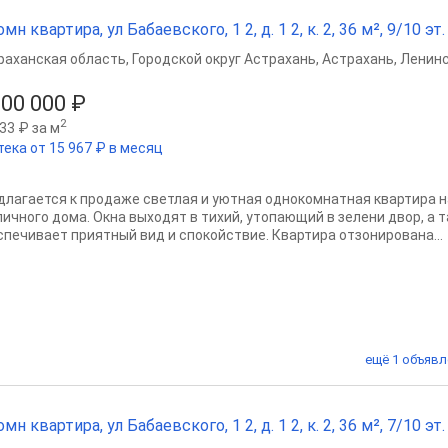
омн квартира, ул Бабаевского, 1 2, д. 1 2, к. 2, 36 м², 9/10 эт.
раханская область
,
Городской округ Астрахань
,
Астрахань
,
Ленинс
000 000 ₽
2
33 ₽ за м
тека от 15 967 ₽ в месяц
длагается к продаже светлая и уютная однокомнатная квартира н
пичного дома. Окна выходят в тихий, утопающий в зелени двор, а т
спечивает приятный вид и спокойствие. Квартира отзонирована...
ещё 1 объявл
омн квартира, ул Бабаевского, 1 2, д. 1 2, к. 2, 36 м², 7/10 эт.