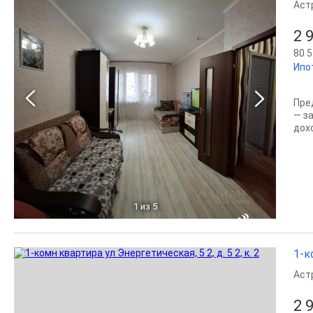
Аст
2 
80 5
Ипо
Пре
— з
дох
1
из 5
1-к
Аст
2 