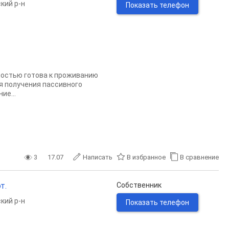
кий р-н
Показать телефон
ностью готова к проживанию
ля получения пассивного
ие...
3
17.07
Написать
В избранное
В сравнение
т.
Собственник
кий р-н
Показать телефон