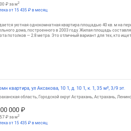
2
00 ₽ за м
тека от 15 435 ₽ в месяц
дается уютная однокомнатная квартира площадью 40 кв. м на пе
льного дома, построенного в 2003 году. Жилая площадь составляет 
та потолков — 2.8 метра. Это отличный вариант для тех, кто ищет.
омн квартира, ул Аксакова, 10 1, д. 10 1, к. 1, 35 м², 3/9 эт.
раханская область
,
Городской округ Астрахань
,
Астрахань
,
Ленинс
900 000 ₽
2
57 ₽ за м
тека от 15 435 ₽ в месяц