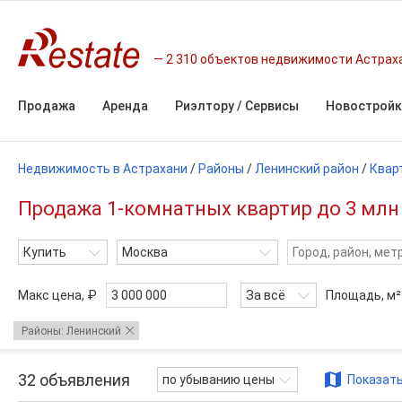
2 310 объектов недвижимости Астрах
Продажа
Аренда
Риэлтору / Сервисы
Новостройк
Недвижимость в Астрахани
/
Районы
/
Ленинский район
/
Квар
Продажа 1-комнатных квартир до 3 млн 
Купить
Москва
Макс цена, ₽
За всё
Площадь,
м²
Районы: Ленинский
32
объявления
по убыванию цены
Показать