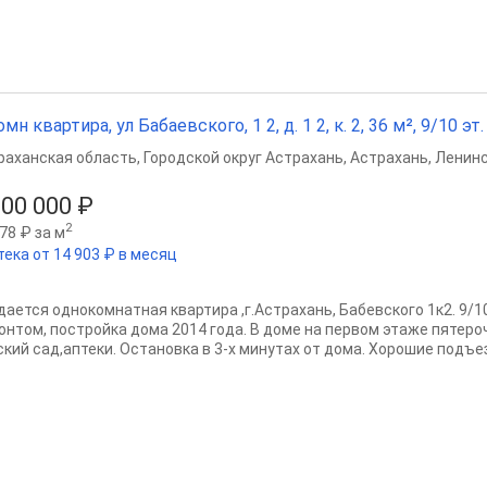
омн квартира, ул Бабаевского, 1 2, д. 1 2, к. 2, 36 м², 9/10 эт.
раханская область
,
Городской округ Астрахань
,
Астрахань
,
Ленинс
800 000 ₽
2
78 ₽ за м
тека от 14 903 ₽ в месяц
дается однокомнатная квартира ,г.Астрахань, Бабевского 1к2. 9/
онтом, постройка дома 2014 года. В доме на первом этаже пятеро
ский сад,аптеки. Остановка в 3-х минутах от дома. Хорошие подъез