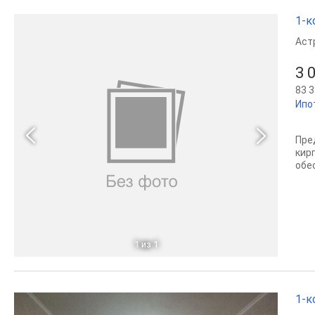
1-к
Аст
3 
83 3
Ипо
Пре
кир
обе
1
из 1
1-к