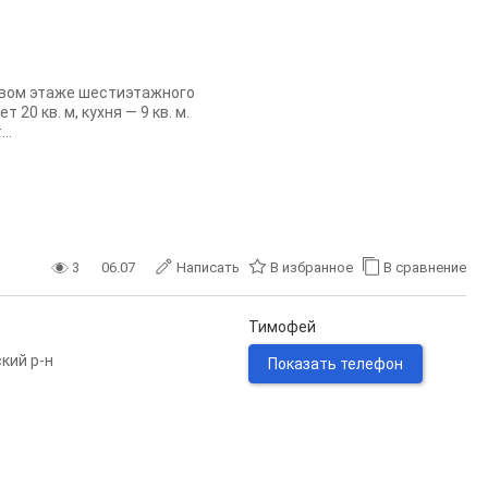
рвом этаже шестиэтажного
20 кв. м, кухня — 9 кв. м.
..
3
06.07
Написать
В избранное
В сравнение
Тимофей
кий р-н
Показать телефон