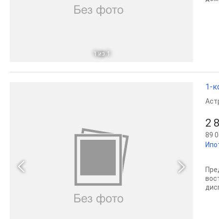
1
из 1
1-к
Аст
2 
89 0
Ипо
Пре
вос
дисп