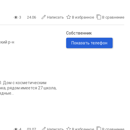
3
24.06
Написать
В избранное
В сравнение
Собственник
кий р-н
Показать телефон
10. Дом с косметическим
чка, рядом имеется 27 школа,
дные...
4
03.07
Написать
В избранное
В сравнение