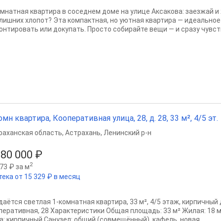
омнатная квартира в соседнем доме на улице Аксакова: заезжай и
 лишних хлопот? Эта компактная, но уютная квартира — идеальное
онтировать или докупать. Просто собирайте вещи — и сразу чувств
омн квартира, Кооперативная улица, 28, д. 28, 33 м², 4/5 эт.
раханская область
,
Астрахань
,
Ленинский р-н
880 000 ₽
2
73 ₽ за м
тека от 15 329 ₽ в месяц
даётся светлая 1-комнатная квартира, 33 м², 4/5 этаж, кирпичный
перативная, 28 Характеристики Общая площадь: 33 м² Жилая: 18 м² 
а: кирпичный Санузел: общий (совмещённый), кафель, новая...