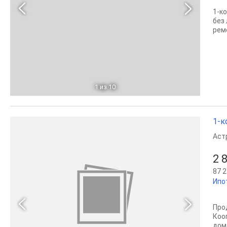
1‑к
без
рем
1
из 10
1-к
Аст
2 
87 2
Ипо
Про
Коо
дом