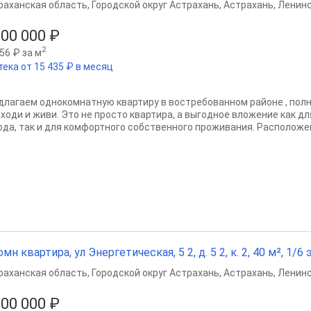
раханская область
,
Городской округ Астрахань
,
Астрахань
,
Ленинс
900 000 ₽
2
56 ₽ за м
тека от 15 435 ₽ в месяц
длагаем однокомнатную квартиру в востребованном районе , пол
аходи и живи. Это не просто квартира, а выгодное вложение как д
ода, так и для комфортного собственного проживания. Расположен
омн квартира, ул Энергетическая, 5 2, д. 5 2, к. 2, 40 м², 1/6 э
раханская область
,
Городской округ Астрахань
,
Астрахань
,
Ленинс
900 000 ₽