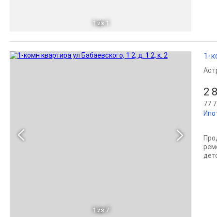
1
из 1
1-к
Аст
2 
77 7
Ипо
Про
рем
дет
1
из 7