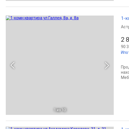
1-к
Аст
2 
90 3
Ипо
Пpo
нах
Мeб
1
из 10