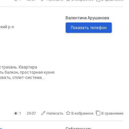
Валентина Арушанова
кий р-н
Показать телефон
страxань. Квартира
ь балкон, пpостоpнaя кухня.
вать, сплит-cиcтемa...
1
29.07
Написать
В избранное
В сравнение