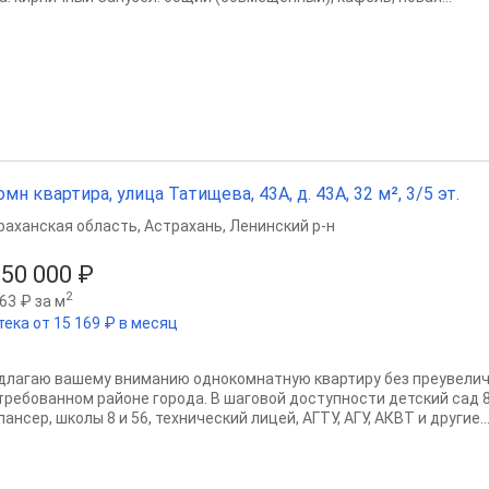
омн квартира, улица Татищева, 43А, д. 43А, 32 м², 3/5 эт.
раханская область
,
Астрахань
,
Ленинский р-н
850 000 ₽
2
63 ₽ за м
тека от 15 169 ₽ в месяц
длагаю вашему вниманию однокомнатную квартиру без преувелич
требованном районе города. В шаговой доступности детский сад 
ансер, школы 8 и 56, технический лицей, АГТУ, АГУ, АКВТ и другие..