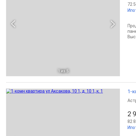
72 5
Ипо
Про
пане
Высо
1
из 5
1-к
Аст
2 
82 8
Ипо