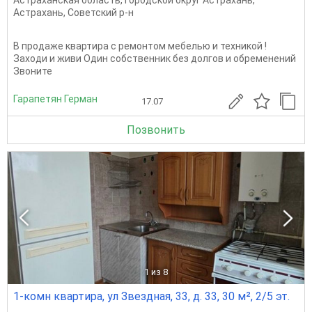
Астраханская область
,
Городской округ Астрахань
,
Астрахань
,
Советский р-н
В продаже квартира с ремонтом мебелью и техникой !
Заходи и живи Один собственник без долгов и обременений
Звоните
Гарапетян Герман
17.07
Позвонить
1
из 8
1-комн квартира, ул Звездная, 33, д. 33, 30 м², 2/5 эт.