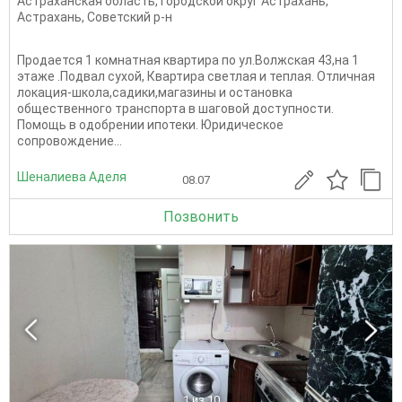
Астраханская область
,
Городской округ Астрахань
,
Астрахань
,
Советский р-н
Продается 1 комнатная квартира по ул.Волжская 43,на 1
этаже .Подвал сухой, Квартира светлая и теплая. Отличная
локация-школа,садики,магазины и остановка
общественного транспорта в шаговой доступности.
Помощь в одобрении ипотеки. Юридическое
сопровождение...
Шеналиева Аделя
08.07
Позвонить
1
из 10