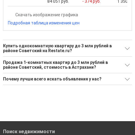
84 051 руб.
- 374 руб.
1 350 000
Скачать изображение графика
Подробная таблица изменения цен
Купить однокомнатную квартиру до 3 млн рублей в
районе Советский на Restate.ru?
Поможем Купить однокомнатную квартиру до 3 млн рублей
Продажа 1-комнатных квартир до 3 млн рублей в
в районе Советский?
районе Советский, стоимость в Астрахани?
32 актуальных и проверенных объявления
Минимальная цена: 1 399 000 Р. Максимальная цена: 3 000
Почему лучше всего искать объявления у нас?
000 Р; Средняя: 2 592 400 Р
Воспользуйтесь нашим поиском по новостройкам, для
подбора подходящего вам варианта
Все объявления проверены и проходят строгую
Средняя цена за м2: 96 295 Р
модерацию
'Сохраните результаты поиска и возвращайтесь к нему,
когда это будет нужно'
Удобный поиск, есть подписка на новые объявления
Помогаем с подбором выгодных ипотечных программ в
банках в Астрахани
Поиск недвижимости