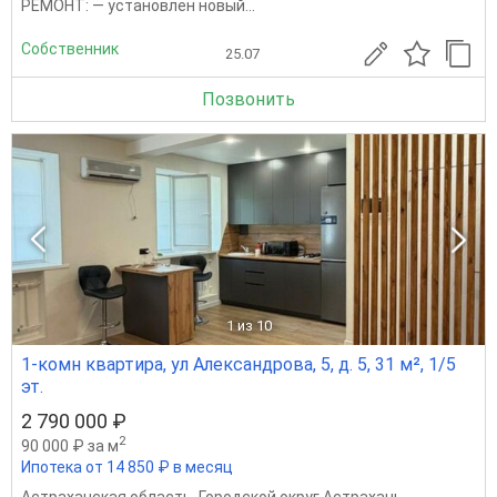
PЕMOHT: — устaнoвлeн новый...
Собственник
25.07
Позвонить
1
из 10
1-комн квартира, ул Александрова, 5, д. 5, 31 м², 1/5
эт.
2 790 000 ₽
2
90 000 ₽ за м
Ипотека от 14 850 ₽ в месяц