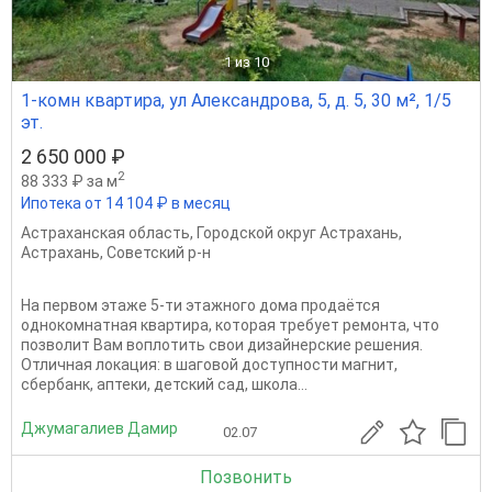
1
из 10
1-комн квартира, ул Александрова, 5, д. 5, 30 м², 1/5
эт.
2 650 000 ₽
2
88 333 ₽ за м
Ипотека от 14 104 ₽ в месяц
Астраханская область
,
Городской округ Астрахань
,
Астрахань
,
Советский р-н
На первом этаже 5-ти этажного дома продаётся
однокомнатная квартира, которая требует ремонта, что
позволит Вам воплотить свои дизайнерские решения.
Отличная локация: в шаговой доступности магнит,
сбербанк, аптеки, детский сад, школа...
Джумагалиев Дамир
02.07
Позвонить