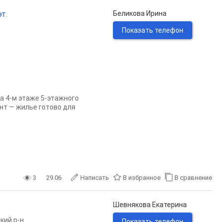
т.
Беликова Ирина
Показать телефон
а 4-м этаже 5-этажного
нт — жилье готово для
3
29.06
Написать
В избранное
В сравнение
Шевнякова Екатерина
кий р-н
Показать телефон