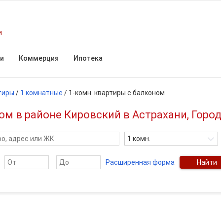
и
и
Коммерция
Ипотека
тиры
/
1 комнатные
/
1-комн. квартиры с балконом
м в районе Кировский в Астрахани, Город
1 комн.
Расширенная форма
Найти