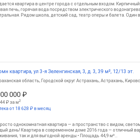
дается квартира в центре города с отдельным входом. Кирпичный 
овая печь, горячая вода посредством электрического водонагрев
тральная. Рядом школа, детский сад, театр оперы и балета. Один в
омн квартира, ул 3-я Зеленгинская, 3, д. 3, 39 м², 12/13 эт.
раханская область
,
Городской округ Астрахань
,
Астрахань
,
Кировс
500 000 ₽
2
44 ₽ за м
тека от 18 628 ₽ в месяц
просто однокомнатная квартира — а пространство с видом, свет
дый день! Квартира в современном доме 2016 года — отличный ва
ивания, так и для выгодной аренды.• Площадь 44,9 м²...