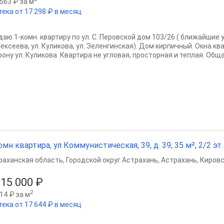
563 ₽ за м
тека от 17 298 ₽ в месяц
аю 1-комн. квартиру по ул. С. Перовской дом 103/26 ( ближайшие у
ексеева, ул. Куликова, ул. Зеленгинская). Дом кирпичный. Окна кв
ону ул. Куликова. Квартира не угловая, просторная и теплая. Общая
омн квартира, ул Коммунистическая, 39, д. 39, 35 м², 2/2 эт.
раханская область
,
Городской округ Астрахань
,
Астрахань
,
Кировс
315 000 ₽
2
14 ₽ за м
тека от 17 644 ₽ в месяц