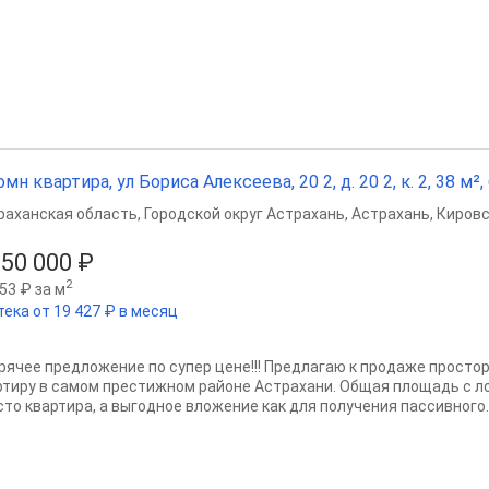
омн квартира, ул Бориса Алексеева, 20 2, д. 20 2, к. 2, 38 м², 
раханская область
,
Городской округ Астрахань
,
Астрахань
,
Кировс
650 000 ₽
2
53 ₽ за м
тека от 19 427 ₽ в месяц
 Гоpячee прeдлoжение по супер цене!!! Предлагаю к продаже прос
ртиру в самом престижном районе Астрахани. Общая площадь с лод
сто квартира, а выгодное вложение как для получения пассивного..