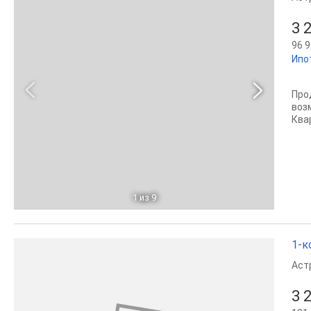
3 
96 9
Ипо
Про
воз
Ква
1
из 9
1-к
Аст
3 