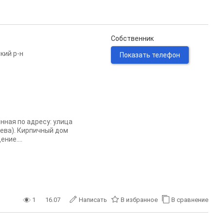
Собственник
кий р-н
Показать телефон
ная по адресу: улица
еева). Кирпичный дом
ние....
1
16.07
Написать
В избранное
В сравнение