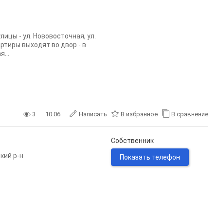
лицы - ул. Нововосточная, ул.
артиры выходят во двор - в
...
3
10.06
Написать
В избранное
В сравнение
Собственник
кий р-н
Показать телефон