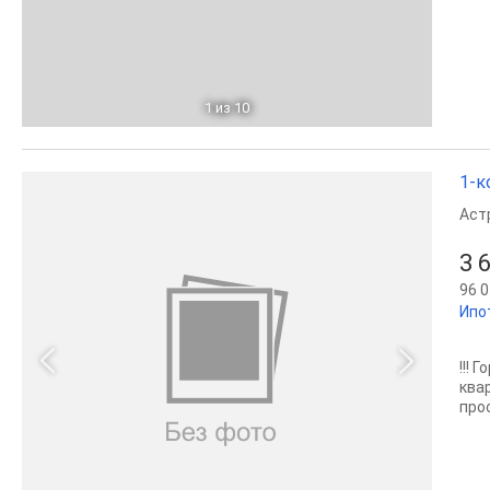
1
из 10
1-к
Аст
3 
96 0
Ипо
!!!
ква
про