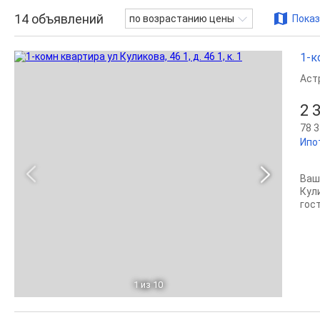
14
объявлений
по возрастанию цены
Показ
1-к
Аст
2 
78 3
Ипо
Ваш
Кул
гос
1
из 10