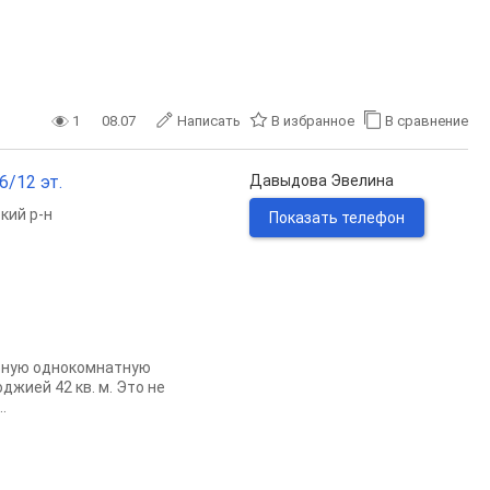
1
08.07
Написать
В избранное
В сравнение
6/12 эт.
Давыдова Эвелина
кий р-н
Показать телефон
торную однокомнатную
жией 42 кв. м. Это не
.