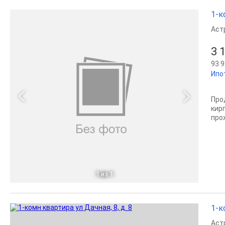
1-к
Аст
3 
93 9
Ипо
Про
кир
про
1
из 1
1-к
Аст