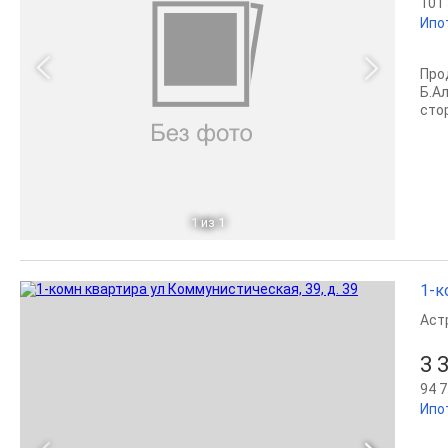
101 
Ипо
Прод
Б.Ал
стор
1
из 1
1-к
Аст
3 
94 7
Ипо