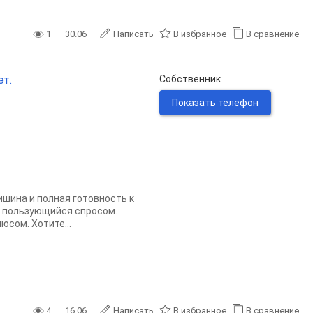
1
30.06
Написать
В избранное
В сравнение
эт.
Собственник
Показать телефон
ишина и полная готовность к
, пользующийся спросом.
юсом. Хотите...
4
16.06
Написать
В избранное
В сравнение