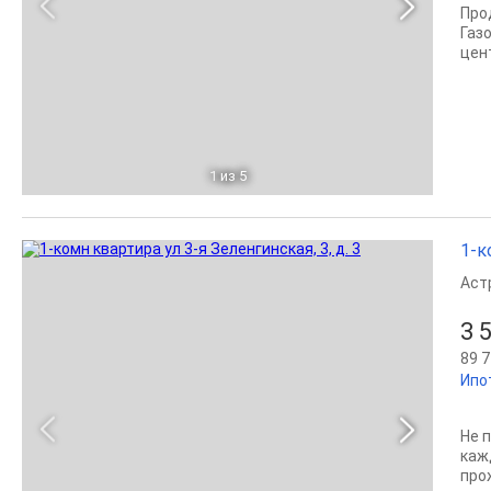
Про
Газ
цен
1
из 5
1-к
Аст
3 
89 7
Ипо
Не 
каж
прож