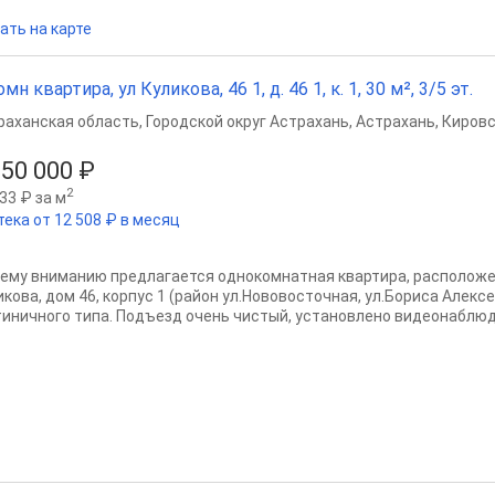
ать на карте
омн квартира, ул Куликова, 46 1, д. 46 1, к. 1, 30 м², 3/5 эт.
раханская область
,
Городской округ Астрахань
,
Астрахань
,
Кировс
350 000 ₽
2
33 ₽ за м
тека от 12 508 ₽ в месяц
ему вниманию предлагается однокомнатная квартира, расположен
икова, дом 46, корпус 1 (район ул.Нововосточная, ул.Бориса Алекс
тиничного типа. Подъезд очень чистый, установлено видеонаблюде