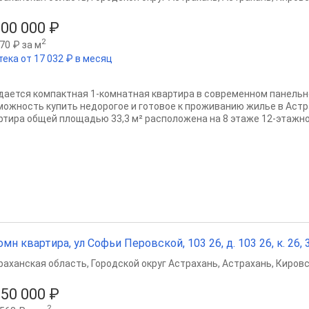
200 000 ₽
2
70 ₽ за м
тека от 17 032 ₽ в месяц
дается компактная 1‑комнатная квартира в современном панельн
можность купить недорогое и готовое к проживанию жилье в Астр
ртира общей площадью 33,3 м² расположена на 8 этаже 12‑этажног
омн квартира, ул Софьи Перовской, 103 26, д. 103 26, к. 26, 3
раханская область
,
Городской округ Астрахань
,
Астрахань
,
Кировс
250 000 ₽
2