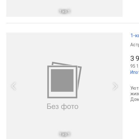
1
из 1
1-к
Аст
3 
95 1
Ипо
Уют
жиз
Дом
1
из 1