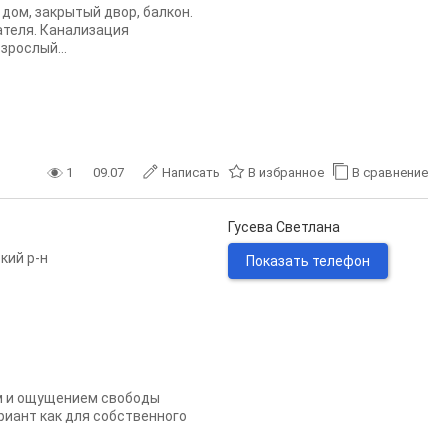
дом, закрытый двор, балкон.
ателя. Канализация
зрослый...
1
09.07
Написать
В избранное
В сравнение
Гусева Светлана
кий р-н
Показать телефон
ом и ощущением свободы
риант как для собственного