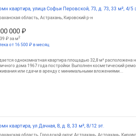
омн квартира, улица Софьи Перовской, 73, д. 73, 33 м², 4/5 э
раханская область
,
Астрахань
,
Кировский р-н
100 000 ₽
2
39 ₽ за м
тека от 16 500 ₽ в месяц
дается однокомнатная квартира площадью 32,8 м² расположена н
пичного дома 1967 года постройки. Выполнен косметический ремо
живания или сдачи в аренду с минимальными вложениями....
омн квартира, ул Дачная, 8, д. 8, 33 м², 8/12 эт.
раханская область
,
Городской округ Астрахань
,
Астрахань
,
Кировс