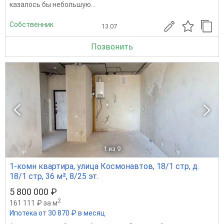
казалось бы небольшую...
Собственник
13.07
Позвонить
1
из 9
1-комн квартира, улица Космонавтов, 18/1 стр, д.
18/1 стр, 36 м², 8/25 эт.
5 800 000 ₽
2
161 111 ₽ за м
Ипотека от 30 870 ₽ в месяц