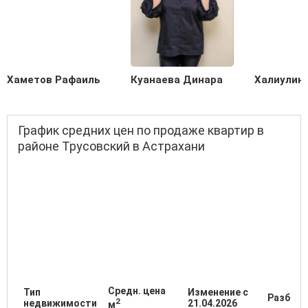
Хаметов Рафаиль
Куанаева Динара
Халиулин
График средних цен по продаже квартир в
районе Трусовский в Астрахани
Средн. цена
Тип
Изменение с
Разброс
2
недвижимости
21.04.2026
м