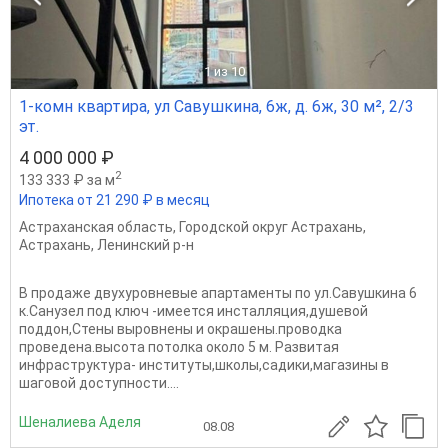
1
из 10
1-комн квартира, ул Савушкина, 6ж, д. 6ж, 30 м², 2/3
эт.
4 000 000 ₽
2
133 333 ₽ за м
Ипотека от 21 290 ₽ в месяц
Астраханская область
,
Городской округ Астрахань
,
Астрахань
,
Ленинский р-н
В продаже двухуровневые апартаменты по ул.Савушкина 6
к.Санузел под ключ -имеется инсталляция,душевой
поддон,Стены выровнены и окрашены.проводка
проведена.высота потолка около 5 м. Развитая
инфраструктура- институты,школы,садики,магазины в
шаговой доступности....
Шеналиева Аделя
08.08