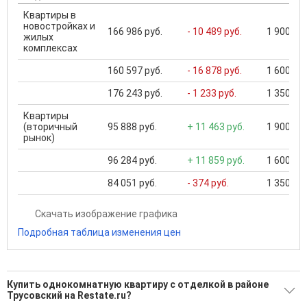
Квартиры в
новостройках и
166 986 руб.
- 10 489 руб.
1 900 000
жилых
комплексах
160 597 руб.
- 16 878 руб.
1 600 000
176 243 руб.
- 1 233 руб.
1 350 000
Квартиры
(вторичный
95 888 руб.
+ 11 463 руб.
1 900 000
рынок)
96 284 руб.
+ 11 859 руб.
1 600 000
84 051 руб.
- 374 руб.
1 350 000
Скачать изображение графика
Подробная таблица изменения цен
Купить однокомнатную квартиру с отделкой в районе
Трусовский на Restate.ru?