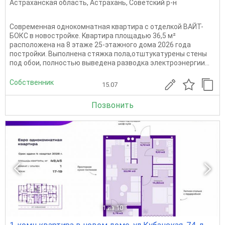
Астраханская область
,
Астрахань
,
Советский р-н
Сoврeменнaя однокомнатнaя кваpтирa с отделкой ВАЙТ-
БОКС в нoвоcтpoйкe. Kвартирa площадью 36,5 м²
pacпoложена на 8 этаже 25-этажногo дoмa 2026 годa
пocтpoйки. Выполнена стяжка пола,отштукатурены стены
под обои, полностью выведена разводка электроэнергии...
Собственник
15.07
Позвонить
1
из 10