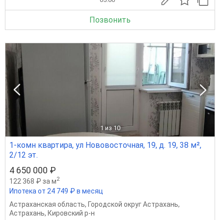
Позвонить
1
из 10
1-комн квартира, ул Нововосточная, 19, д. 19, 38 м²,
2/12 эт.
4 650 000 ₽
2
122 368 ₽ за м
Ипотека от 24 749 ₽ в месяц
Астраханская область
,
Городской округ Астрахань
,
Астрахань
,
Кировский р-н