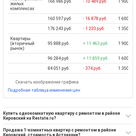
166 986 руб.
- 10 489 руб.
1 900 000
жилых
комплексах
160 597 руб.
- 16 878 руб.
1 600 000
176 243 руб.
- 1 233 руб.
1 350 000
Квартиры
(вторичный
95 888 руб.
+ 11 463 руб.
1 900 000
рынок)
96 284 руб.
+ 11 859 руб.
1 600 000
84 051 руб.
- 374 руб.
1 350 000
Скачать изображение графика
Подробная таблица изменения цен
Купить однокомнатную квартиру с ремонтом в районе
Кировский на Restate.ru?
Поможем Купить однокомнатную квартиру с ремонтом в
Продажа 1-комнатных квартир с ремонтом в районе
районе Кировский?
Кировский, стоимость в Астрахани?