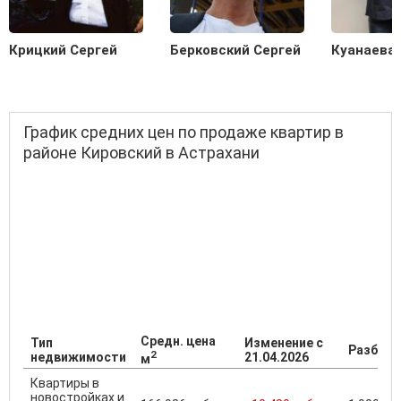
Крицкий Сергей
Берковский Сергей
Куанаева
График средних цен по продаже квартир в
районе Кировский в Астрахани
Средн. цена
Тип
Изменение с
Разброс
2
недвижимости
21.04.2026
м
Квартиры в
новостройках и