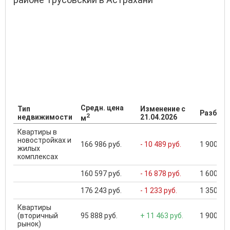
Средн. цена
Тип
Изменение с
Разброс
2
недвижимости
21.04.2026
м
Квартиры в
новостройках и
166 986 руб.
- 10 489 руб.
1 900 000
жилых
комплексах
160 597 руб.
- 16 878 руб.
1 600 000
176 243 руб.
- 1 233 руб.
1 350 000
Квартиры
(вторичный
95 888 руб.
+ 11 463 руб.
1 900 000
рынок)