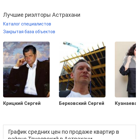
Лучшие риэлторы Астрахани
Каталог специалистов
Закрытая база объектов
Крицкий Сергей
Берковский Сергей
Куанаева
График средних цен по продаже квартир в
районе Трусовский в Астрахани