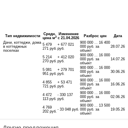
Средн.
Изменение
Тип недвижимости
Разброс цен
Дата
2
цена м
с 21.04.2026
Дачи, коттеджи, дома
900 000 ... 16 400
5 479
+ 677 021
в коттеджных
000 руб. за
28.07.26
271 руб.
руб.
поселках
объект
900 000 ... 16 000
5 214
+ 412 020
000 руб. за
14.07.26
270 руб.
руб.
объект
900 000 ... 16 000
5 081
+ 279 701
000 руб. за
30.06.26
951 руб.
руб.
объект
900 000 ... 16 000
4 855
+ 53 471
000 руб. за
16.06.26
721 руб.
руб.
объект
900 000 ... 16 000
4 472
- 330 137
000 руб. за
02.06.26
113 руб.
руб.
объект
900 000 ... 13 500
4 769
- 33 048 руб.
000 руб. за
19.05.26
202 руб.
объект
Другие предложения