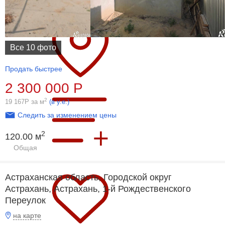
Все 10 фото
Продать быстрее
2 300 000
Р
2
19 167
Р
за м
(в у.е.)
Следить за изменением цены
2
120.00 м
Общая
Астраханская область, Городской округ
Астрахань, Астрахань, 1-й Рождественского
Переулок
на карте