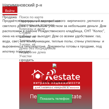
Наримановский р-н
Войти
Продажа
Поиск по карте
Продаётся прекрасный вариант нового кирпичного ,уютного и
Квартиры в новостройках
Квартиры на вторичке
светлого дома с земельным участком за небольшие деньги. Дом
Комнаты и доли
расположен в районе Рождественского кладбища, СНТ "Колос",
Студии
окна на кладбище не выходят. Дом со всеми удобствами: газ,
1-комн. кв
2-комн. кв
вода, свет, все коммуникации, теплые полы, стены утеплены и
3-комн. кв
выровнены в гипсокартоне. Документы готовы к продаже, под
Дома без посредников
ипотеку подходит.
Недорогие дома
Участки
Продать
Адреса
156 объявлений
С нами с мая 2020
Показать телефон