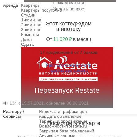
Пожаловаться
Аренда
Квартиры
Задать вопрос
Квартиры посуточно
Студии
1-комн. кв
Этот коттедж/дом
2-комн. кв
в ипотеку
3-комн. кв
Комнаты
От
11 020 ₽
в месяц
Дома
Сдать
17 предложений от 7 банков
Рассчитать и получить
одобрение онлайн
134
с 19.07.2021, обновлён 30.08.2021
Риэлтору /
Индексы и графики цен
Сервисы
Как дать объявление
Тарифы и продвижение
Посмотреть на карте
Возможности Restate.ru
Закрытая база объявлений
Архивные данные