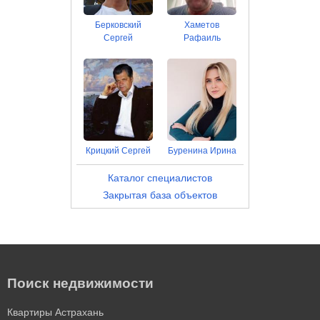
Берковский
Хаметов
Сергей
Рафаиль
Крицкий Сергей
Буренина Ирина
Каталог специалистов
Закрытая база объектов
Поиск недвижимости
Квартиры Астрахань