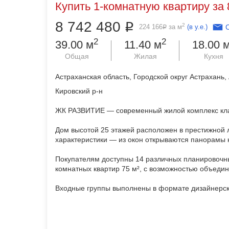
Купить 1-комнатную квартиру за 
8 742 480
Р
2
224 166
за м
(в у.е.)
Р
2
2
39.00 м
11.40 м
18.00 
Общая
Жилая
Кухня
Астраханская область, Городской округ Астрахань,
Кировский р-н
ЖК РАЗВИТИЕ — современный жилой комплекс кла
Дом высотой 25 этажей расположен в престижной
характеристики — из окон открываются панорамы 
Покупателям доступны 14 различных планировочн
комнатных квартир 75 м², с возможностью объедин
Входные группы выполнены в формате дизайнерск