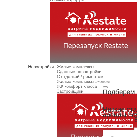
Новостройки
Жилые комплексы
Сданные новостройки
С отделкой / ремонтом
Жилые комплексы эконом
ЖК комфорт класса
Подберем 
Застройщики
Низкие ст
аренды по