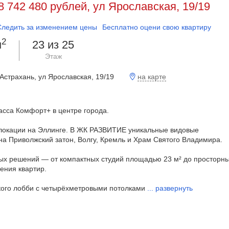
8 742 480 рублей, ул Ярославская, 19/19
Следить за изменением цены
Бесплатно оцени свою квартиру
2
м
23 из 25
Этаж
на карте
 Астрахань, ул Ярославская, 19/19
сса Комфорт+ в центре города.
 локации на Эллинге. В ЖК РАЗВИТИЕ уникальные видовые
на Приволжский затон, Волгу, Кремль и Храм Святого Владимира.
ых решений — от компактных студий площадью 23 м² до просторны
ения квартир.
ого лобби с четырёхметровыми потолками
...
развернуть