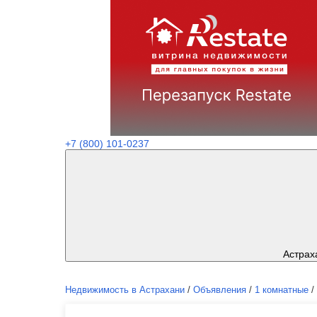
+7 (800) 101-0237
Астрах
Недвижимость в Астрахани
/
Объявления
/
1 комнатные
/