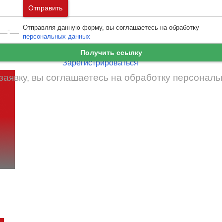
Москва
и
Московская область
Отправить
Ошибка авторизации
Санкт-Петербург
и
Ленинградская област
Отправляя данную форму, вы соглашаетесь на обработку
Забыли пароль
Войти
персональных данных
Ещё нет аккаунта?
Получить ссылку
Зарегистрироваться
заявку, вы соглашаетесь на обработку
персональ