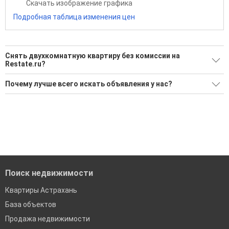
Скачать изображение графика
Подробная таблица изменения цен
Снять двухкомнатную квартиру без комиссии на
Restate.ru?
Ищите, как Снять двухкомнатную квартиру без комиссии?
Почему лучше всего искать объявления у нас?
2 актуальных и проверенных объявления
Все объявления проверены и проходят строгую
модерацию
Воспользуйтесь нашим поиском по новостройкам, для
подбора подходящего вам варианта
Удобный поиск, есть подписка на новые объявления
'Сохраните результаты поиска и возвращайтесь к нему,
Помогаем с подбором выгодных ипотечных программ в
когда это будет нужно'
банках в Астрахани
Поиск недвижимости
Квартиры Астрахань
База объектов
Продажа недвижимости