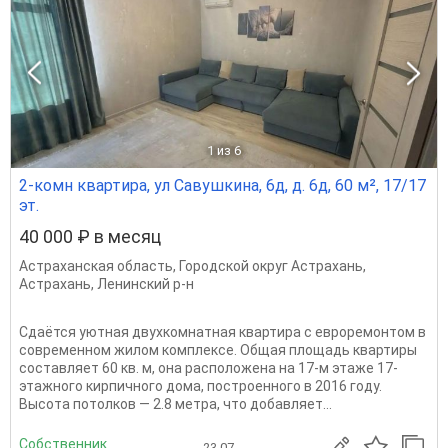
1
из 6
2-комн квартира, ул Савушкина, 6д, д. 6д, 60 м², 17/17
эт.
40 000 ₽ в месяц
Астраханская область
,
Городской округ Астрахань
,
Астрахань
,
Ленинский р-н
Сдаётся уютная двухкомнатная квартира с евроремонтом в
современном жилом комплексе. Общая площадь квартиры
составляет 60 кв. м, она расположена на 17-м этаже 17-
этажного кирпичного дома, построенного в 2016 году.
Высота потолков — 2.8 метра, что добавляет...
Собственник
23.07