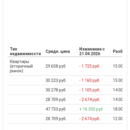
Тип
Изменение с
Средн. цена
Разброс
недвижимости
21.04.2026
Квартиры
(вторичный
29 658 руб.
- 1 725 руб.
15 000 ..
рынок)
30 223 руб.
- 1 160 руб.
15 000 ..
30 278 руб.
- 1 105 руб.
14 000 ..
28 709 руб.
- 2 674 руб.
14 000 ..
47 733 руб.
+ 16 350 руб.
18 000 ..
28 709 руб.
- 2 674 руб.
12 000 ..