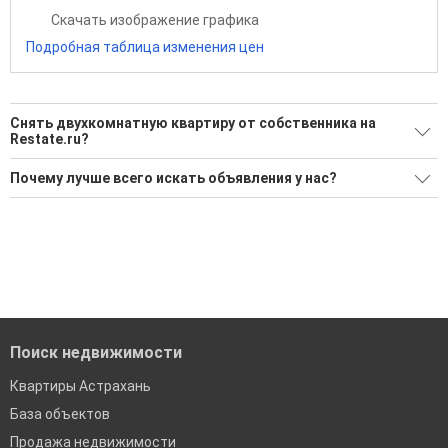
Скачать изображение графика
Подробная таблица изменения цен
Снять двухкомнатную квартиру от собственника на
Restate.ru?
Ищите, как Снять двухкомнатную квартиру от
Почему лучше всего искать объявления у нас?
собственника?
Все объявления проверены и проходят строгую
9 актуальных и проверенных объявлений
модерацию
Воспользуйтесь нашим поиском по новостройкам, для
Удобный поиск, есть подписка на новые объявления
подбора подходящего вам варианта
Помогаем с подбором выгодных ипотечных программ в
'Сохраните результаты поиска и возвращайтесь к нему,
банках в Астрахани
когда это будет нужно'
Поиск недвижимости
Квартиры Астрахань
База объектов
Продажа недвижимости