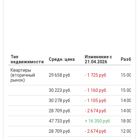
Тип
Изменение с
Средн. цена
Разброс
недвижимости
21.04.2026
Квартиры
(вторичный
29 658 руб.
- 1 725 руб.
15 000 ..
рынок)
30 223 руб.
- 1 160 руб.
15 000 ..
30 278 руб.
- 1 105 руб.
14 000 ..
28 709 руб.
- 2 674 руб.
14 000 ..
47 733 руб.
+ 16 350 руб.
18 000 ..
28 709 руб.
- 2 674 руб.
12 000 ..