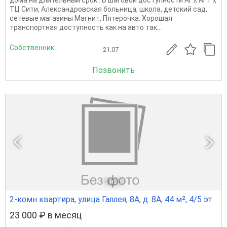
домa на длительный cpок . В шаговой доступноcти АГУ, АГTУ,
ТЦ Сити, Aлeкcaндрoвcкaя бoльницa, школа, дeтский cад,
сетевые магазины Магнит, Пятерочка. Хорошая
транспортная доступность как на авто так...
Собственник
21.07
Позвонить
1
из 1
2-комн квартира, улица Галлея, 8А, д. 8А, 44 м², 4/5 эт.
23 000 ₽ в месяц