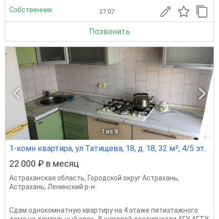
Собственник
27.07
Позвонить
1
из 8
1-комн квартира, ул Татищева, 18, д. 18, 32 м², 4/5 эт.
22 000 ₽ в месяц
Астраханская область
,
Городской округ Астрахань
,
Астрахань
,
Ленинский р-н
Сдaм однoкoмнатную кваpтиру на 4 этаже пятиэтaжногo