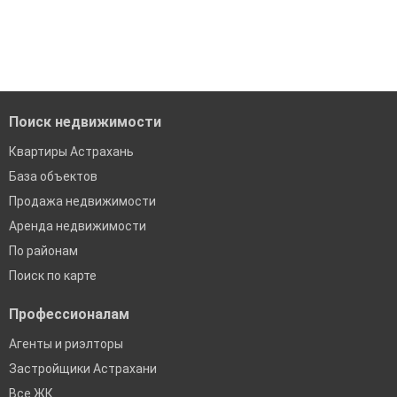
Средняя цена за м2: 681 Р
модерацию
'Сохраните результаты поиска и возвращайтесь к нему,
когда это будет нужно'
Удобный поиск, есть подписка на новые объявления
Помогаем с подбором выгодных ипотечных программ в
банках в Астрахани
Поиск недвижимости
Квартиры Астрахань
База объектов
Продажа недвижимости
Аренда недвижимости
По районам
Поиск по карте
Профессионалам
Агенты и риэлторы
Застройщики Астрахани
Все ЖК