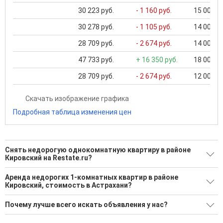
30 223 руб.
- 1 160 руб.
15 000 ..
30 278 руб.
- 1 105 руб.
14 000 ..
28 709 руб.
- 2 674 руб.
14 000 ..
47 733 руб.
+ 16 350 руб.
18 000 ..
28 709 руб.
- 2 674 руб.
12 000 ..
Скачать изображение графика
Подробная таблица изменения цен
Снять недорогую однокомнатную квартиру в районе
Кировский на Restate.ru?
Поможем Снять недорогую однокомнатную квартиру в
Аренда недорогих 1-комнатных квартир в районе
районе Кировский?
Кировский, стоимость в Астрахани?
38 актуальных и проверенных объявлений
Минимальная цена: 12 000 Р. Максимальная цена: 50 000 Р;
Почему лучше всего искать объявления у нас?
Средняя: 26 207 Р
Воспользуйтесь нашим поиском по новостройкам, для
подбора подходящего вам варианта
Все объявления проверены и проходят строгую