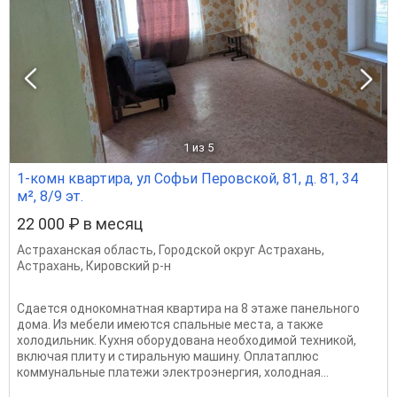
1
из 5
1-комн квартира, ул Софьи Перовской, 81, д. 81, 34
м², 8/9 эт.
22 000 ₽ в месяц
Астраханская область
,
Городской округ Астрахань
,
Астрахань
,
Кировский р-н
Сдается однокомнатная квартира на 8 этаже панельного
дома. Из мебели имеются спальные места, а также
холодильник. Кухня оборудована необходимой техникой,
включая плиту и стиральную машину. Оплатаплюс
коммунальные платежи электроэнергия, холодная...