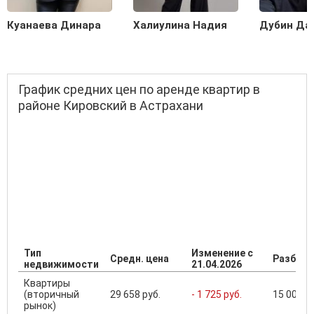
Куанаева Динара
Халиулина Надия
Дубин Да
График средних цен по аренде квартир в
районе Кировский в Астрахани
Тип
Изменение с
Средн. цена
Разброс
недвижимости
21.04.2026
Квартиры
(вторичный
29 658 руб.
- 1 725 руб.
15 000 ..
рынок)