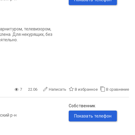
гарнитуром, телевизором,
лена. Для некурящих, без
ятельно.
7
22.06
Написать
В избранное
В сравнение
Собственник
ский р-н
Показать телефон