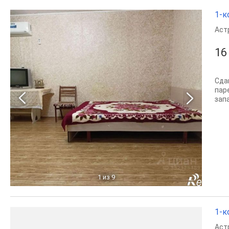
1-к
Аст
16
Сда
пар
зап
1
из 9
1-к
Аст