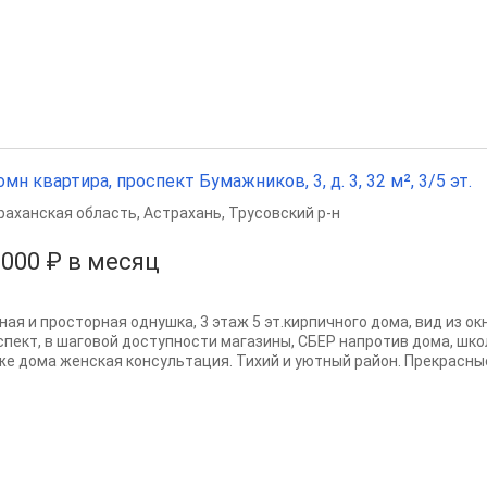
омн квартира, проспект Бумажников, 3, д. 3, 32 м², 3/5 эт.
раханская область
,
Астрахань
,
Трусовский р-н
 000 ₽ в месяц
ная и просторная однушка, 3 этаж 5 эт.кирпичного дома, вид из ок
спект, в шаговой доступности магазины, СБЕР напротив дома, шко
же дома женская консультация. Тихий и уютный район. Прекрасные 