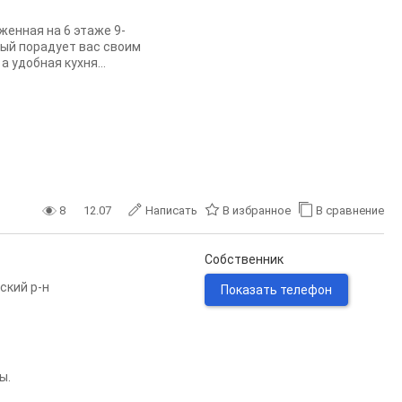
женная на 6 этаже 9-
рый порадует вас своим
 удобная кухня...
8
12.07
Написать
В избранное
В сравнение
Собственник
ский р-н
Показать телефон
ы.