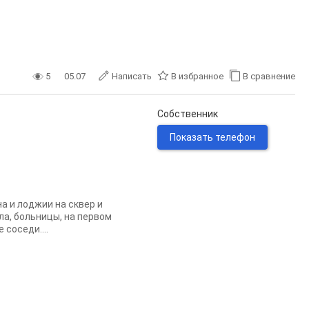
5
05.07
Написать
В избранное
В сравнение
Собственник
Показать телефон
на и лоджии на сквер и
ла, больницы, на первом
соседи....