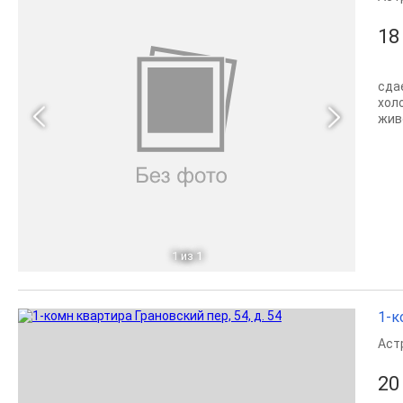
18
сда
хол
жив
1
из 1
1-к
Аст
20