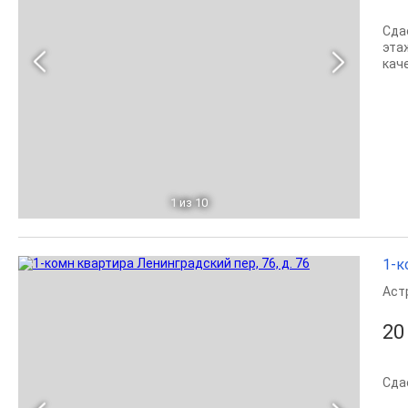
Сда
эта
кач
1
из 10
1-к
Аст
20
Сда