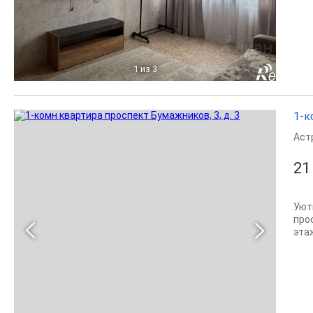
1
из 3
1-к
Аст
21
Уют
про
эта