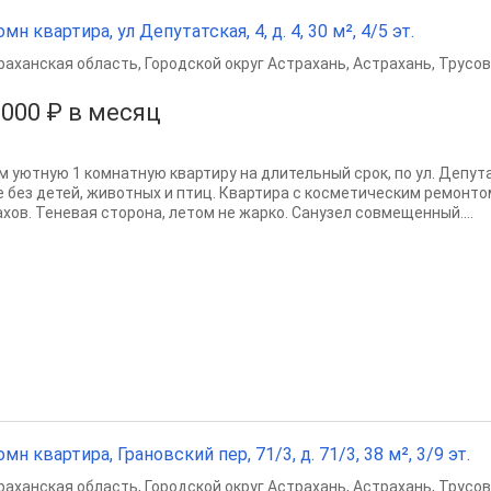
омн квартира, ул Депутатская, 4, д. 4, 30 м², 4/5 эт.
раханская область
,
Городской округ Астрахань
,
Астрахань
,
Трусов
 000 ₽ в месяц
м уютную 1 комнатную квартиру на длительный срок, по ул. Депут
е без детей, животных и птиц. Квартира с косметическим ремонтом
ахов. Теневая сторона, летом не жарко. Санузел совмещенный....
омн квартира, Грановский пер, 71/3, д. 71/3, 38 м², 3/9 эт.
раханская область
,
Городской округ Астрахань
,
Астрахань
,
Трусов