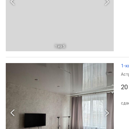
1
из 5
1-к
Аст
20
сда