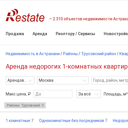
2 310 объектов недвижимости Астрах
Продажа
Аренда
Риэлтору / Сервисы
Новостройк
Недвижимость в Астрахани
/
Районы
/
Трусовский район
/
Ква
Аренда недорогих 1-комнатных квартир 
Арендовать
Москва
Макс цена, ₽
За всё
Площадь,
м²
Районы: Трусовский
1 комнатные
7
Однокомнатные без посредников
7
Недорог