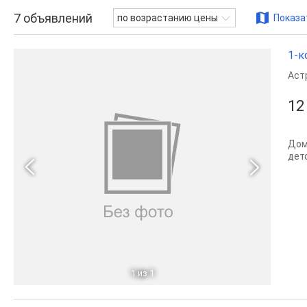
7
объявлений
по возрастанию цены
Показа
1-к
Аст
12
Дом
дет
1
из 1