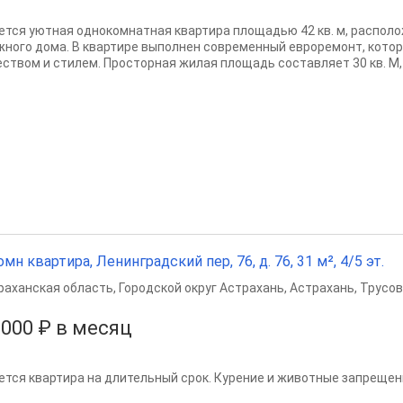
ется уютная однокомнатная квартира площадью 42 кв. м, располо
жного дома. В квартире выполнен современный евроремонт, кото
еством и стилем. Просторная жилая площадь составляет 30 кв. М, а
омн квартира, Ленинградский пер, 76, д. 76, 31 м², 4/5 эт.
раханская область
,
Городской округ Астрахань
,
Астрахань
,
Трусов
 000 ₽ в месяц
ется квартира на длительный срок. Курение и животные запрещен