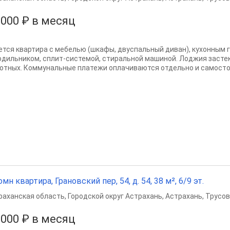
 000 ₽ в месяц
ется квартира с мебелью (шкафы, двуспальный диван), кухонным 
одильником, сплит-системой, стиральной машиной. Лоджия застек
отных. Коммунальные платежи оплачиваются отдельно и самосто
омн квартира, Грановский пер, 54, д. 54, 38 м², 6/9 эт.
раханская область
,
Городской округ Астрахань
,
Астрахань
,
Трусов
 000 ₽ в месяц