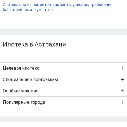
Ипотека под 6 процентов: как взять, условия, требования
банка, список документов
Ипотека в Астрахани
Целевая ипотека
Ипотека на новостройку
Специальные программы
Ипотека на вторичку
Семейная ипотека
Особые условия
Ипотека на строительство дома
Военная ипотека
Льготная ипотека с господдержкой
Популярные города
IT-ипотека
Рефинансирование ипотеки
Ипотека без первого взноса
Санкт-Петербург
Ипотека самозанятым
Ипотека без подтверждения дохода
Москва
По двум документам