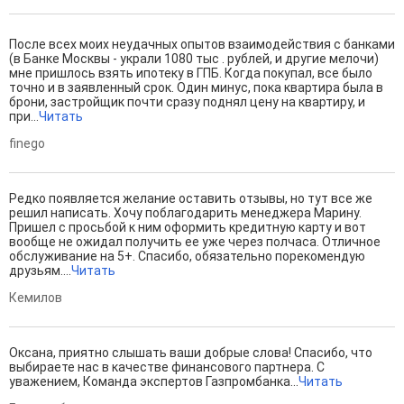
После всех моих неудачных опытов взаимодействия с банками
(в Банке Москвы - украли 1080 тыс . рублей, и другие мелочи)
мне пришлось взять ипотеку в ГПБ. Когда покупал, все было
точно и в заявленный срок. Один минус, пока квартира была в
брони, застройщик почти сразу поднял цену на квартиру, и
при...
Читать
finego
Редко появляется желание оставить отзывы, но тут все же
решил написать. Хочу поблагодарить менеджера Марину.
Пришел с просьбой к ним оформить кредитную карту и вот
вообще не ожидал получить ее уже через полчаса. Отличное
обслуживание на 5+. Спасибо, обязательно порекомендую
друзьям....
Читать
Кемилов
Оксана, приятно слышать ваши добрые слова! Спасибо, что
выбираете нас в качестве финансового партнера. С
уважением, Команда экспертов Газпромбанка...
Читать