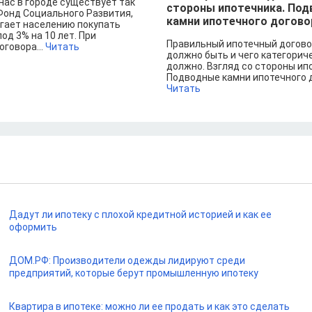
нас в городе существует так
стороны ипотечника. По
онд Социального Развития,
камни ипотечного догово
гает населению покупать
од 3% на 10 лет. При
Правильный ипотечный догово
говора...
Читать
должно быть и чего категорич
должно. Взгляд со стороны ип
Подводные камни ипотечного д
Читать
Дадут ли ипотеку с плохой кредитной историей и как ее
оформить
ДОМ.РФ: Производители одежды лидируют среди
предприятий, которые берут промышленную ипотеку
Квартира в ипотеке: можно ли ее продать и как это сделать