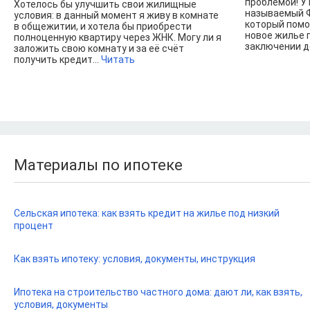
проблемой! У 
Хотелось бы улучшить свои жилищные
называемый Ф
условия: в данный момент я живу в комнате
который помо
в общежитии, и хотела бы приобрести
новое жилье п
полноценную квартиру через ЖНК. Могу ли я
заключении до
заложить свою комнату и за её счёт
получить кредит...
Читать
Материалы по ипотеке
Сельская ипотека: как взять кредит на жилье под низкий
процент
Как взять ипотеку: условия, документы, инструкция
Ипотека на строительство частного дома: дают ли, как взять,
условия, документы