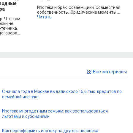
дводные
Ипотека и брак. Созаемщики. Совместная
ра
собственность. Юридические моменты....
Читать
р. Что там
ески не
отечника.
оговора...
Все материалы
С начала года в Москве выдали около 15,6 тыс. кредитов по
семейной ипотеке
Ипотека многодетным семьям: как воспользоваться
льготами и субсидиями
Как переоформить ипотеку на другого человека