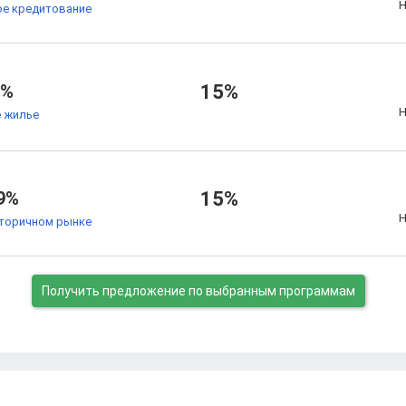
Н
е кредитование
7%
15%
Н
 жилье
9%
15%
Н
торичном рынке
Получить предложение
по выбранным программам