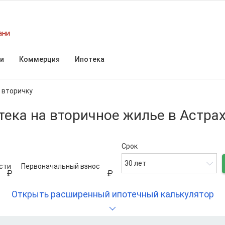
ани
и
Коммерция
Ипотека
 вторичку
тека на вторичное жилье в Астра
Срок
30 лет
сти
Первоначальный взнос
Открыть расширенный ипотечный калькулятор