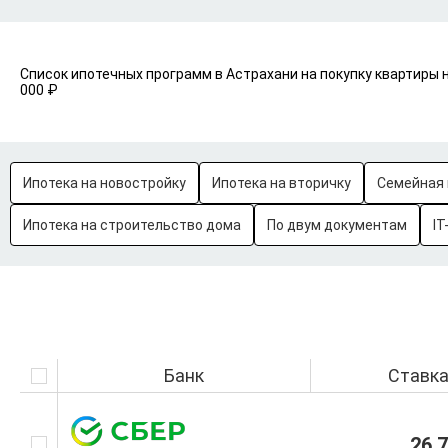
Список ипотечных программ в Астрахани на покупку квартиры 
000 ₽
Ипотека на новостройку
Ипотека на вторичку
Семейная 
Ипотека на строительство дома
По двум документам
IT
Банк
Ставк
26.