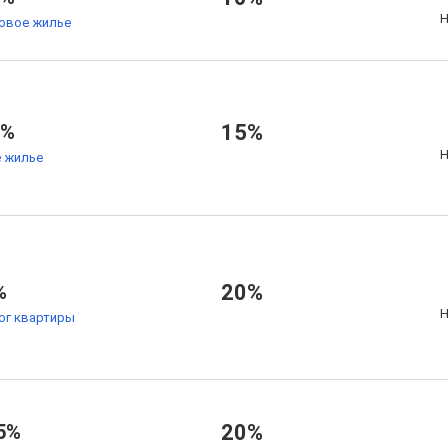
Н
товое жилье
7%
15%
Н
 жилье
%
20%
Н
ог квартиры
5%
20%