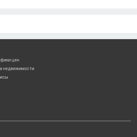
афики цен
ка недвижимости
висы