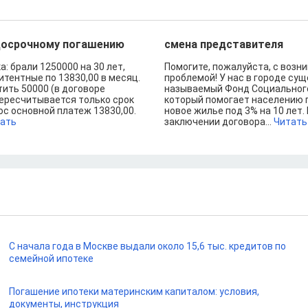
досрочному погашению
смена представителя
а: брали 1250000 на 30 лет,
Помогите, пожалуйста, с возн
тентные по 13830,00 в месяц.
проблемой! У нас в городе сущ
ить 50000 (в договоре
называемый Фонд Социального
пересчитывается только срок
который помогает населению 
юс основной платеж 13830,00.
новое жилье под 3% на 10 лет.
ать
заключении договора...
Читать
С начала года в Москве выдали около 15,6 тыс. кредитов по
семейной ипотеке
Погашение ипотеки материнским капиталом: условия,
документы, инструкция