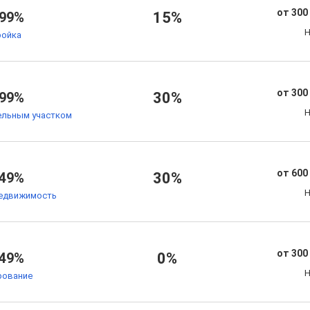
от 300
.99%
15%
Н
ойка
от 300
.99%
30%
Н
ельным участком
от 600
.49%
30%
Н
едвижимость
от 300
.49%
0%
Н
рование