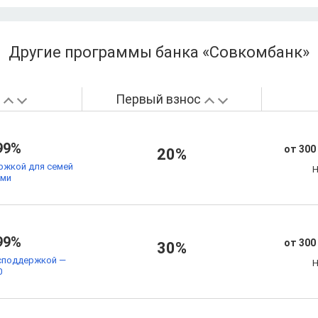
Другие программы банка «Совкомбанк»
а
Первый взнос
99%
от 300
20%
ржкой для семей
Н
ьми
99%
от 300
30%
споддержкой —
Н
0