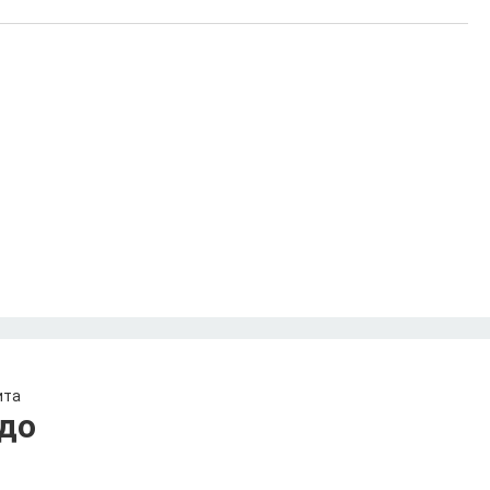
ита
до