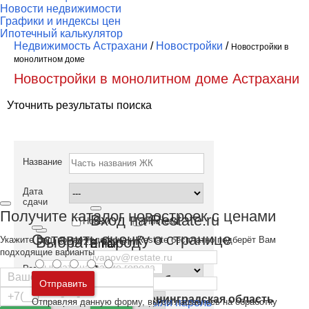
Новости недвижимости
Графики и индексы цен
Ипотечный калькулятор
Недвижимость Астрахани
/
Новостройки
/
Новостройки в
монолитном доме
Новостройки в монолитном доме Астрахани
Уточнить результаты поиска
Название
Дата
сдачи
Получите каталог новостроек с ценами
Вход на Restate.ru
Новый
Ипотека
Оставить оценку о странице
Выбрать город
Укажите Ваш номер телефона и Restate бесплатно подберёт Вам
214 ФЗ
Email
подходящие варианты
Регион
Пароль
Москва
и
Московская область
Отправить
Санкт-Петербург
и
Ленинградская область
Отправляя данную форму, вы соглашаетесь на обработку
Забыли пароль
Войти