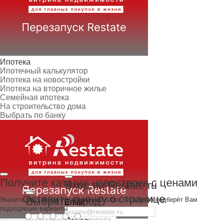
Ипотека
Ипотечный калькулятор
Ипотека на новостройки
Ипотека на вторичное жилье
Семейная ипотека
На строительство дома
Выбрать по банку
Получите каталог новостроек с ценами
Вход на Restate.ru
Оставить оценку о странице
Выбрать город
Укажите Ваш номер телефона и Restate бесплатно подберёт Вам
Email
подходящие варианты
Пароль