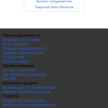
Каталог специалистов
Закрытая база объектов
Поиск недвижимости
Квартиры Астрахань
База объектов
Продажа недвижимости
Аренда недвижимости
По районам
Поиск по карте
Профессионалам
Агенты и риэлторы
Застройщики Астрахани
Все ЖК
Ипотечные кредиты
Ипотека для IT-специалистов
Каталог банков Астрахани
Сервисы
Индексы и графики цен
Новости рынка недвижимости