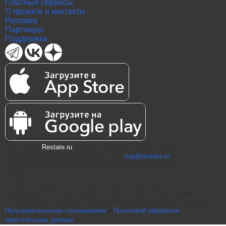
Платные сервисы
О проекте и контакты
Реклама
Партнеры
Поддержка
2004—2026
Restate.ru
® ООО "Интернет проекты" ОГРН
1147847086870 ИНН 7811574827, email
sup@restate.ru
При использовании материалов гиперссылка на Restate.ru
обязательна.
Витрина недвижимости Restate - одна из крупнейших баз
недвижимости России и агрегатор новостроек и предложений
застройщиков и агентств. Использование сайта означает согласие с
Пользовательским соглашением
и
Политикой обработки
персональных данных