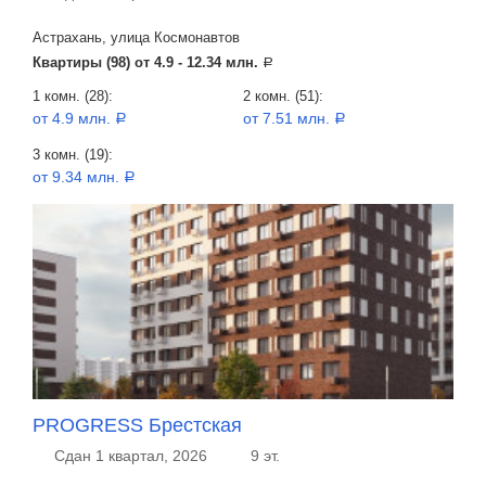
Астрахань, улица Космонавтов
Квартиры (98) от
4.9 - 12.34 млн.
a
1 комн. (28):
2 комн. (51):
от 4.9 млн.
от 7.51 млн.
a
a
3 комн. (19):
от 9.34 млн.
a
PROGRESS Брестская
Сдан 1 квартал, 2026
9 эт.