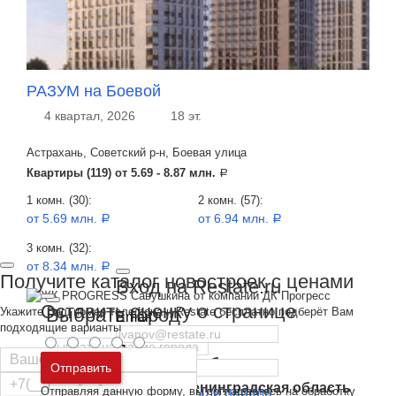
РАЗУМ на Боевой
4 квартал, 2026
18 эт.
Астрахань, Советский р-н, Боевая улица
Квартиры (119) от
5.69 - 8.87 млн.
a
1 комн. (30):
2 комн. (57):
от 5.69 млн.
от 6.94 млн.
a
a
3 комн. (32):
от 8.34 млн.
a
Получите каталог новостроек с ценами
Вход на Restate.ru
Оставить оценку о странице
Выбрать город
Укажите Ваш номер телефона и Restate бесплатно подберёт Вам
Email
подходящие варианты
Пароль
Москва
и
Московская область
Отправить
Санкт-Петербург
и
Ленинградская область
Отправляя данную форму, вы соглашаетесь на обработку
Забыли пароль
Войти