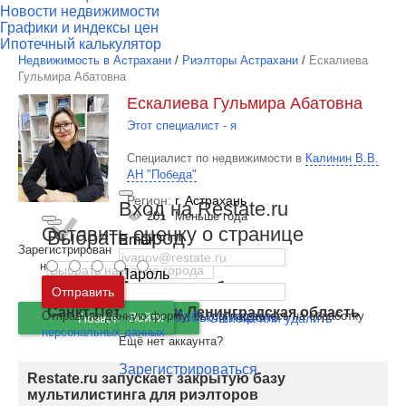
Новости недвижимости
Графики и индексы цен
Ипотечный калькулятор
Недвижимость в Астрахани
/
Риэлторы Астрахани
/
Ескалиева
Гульмира Абатовна
Ескалиева Гульмира Абатовна
Этот специалист - я
Специалист по недвижимости в
Калинин В.В.
АН "Победа"
Регион:
г. Астрахань
Вход на Restate.ru
201
Меньше года
Оставить оценку о странице
Выбрать город
Email
Зарегистрирован
на сайте
Пароль
Москва
и
Московская область
Отправить
Санкт-Петербург
и
Ленинградская область
Отправляя данную форму, вы соглашаетесь на обработку
Забыли пароль
Войти
Позвонить
Ошибка или удалить
персональных данных
Ещё нет аккаунта?
Зарегистрироваться
Restate.ru запускает закрытую базу
мультилистинга для риэлторов