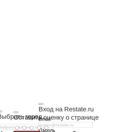
Вход на Restate.ru
Выбрать город
Оставить оценку о странице
Email
Пароль