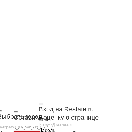
Вход на Restate.ru
Выбрать город
Оставить оценку о странице
Email
Пароль