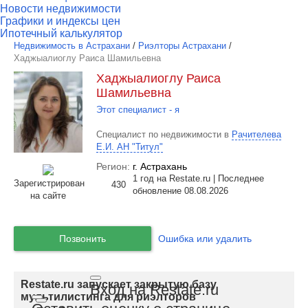
Новости недвижимости
Графики и индексы цен
Ипотечный калькулятор
Недвижимость в Астрахани
/
Риэлторы Астрахани
/
Хаджыалиоглу Раиса Шамильевна
Хаджыалиоглу Раиса
Шамильевна
Этот специалист - я
Специалист по недвижимости в
Рачителева
Е.И. АН "Титул"
Регион:
г. Астрахань
1 год на Restate.ru | Последнее
Зарегистрирован
430
обновление 08.08.2026
на сайте
Позвонить
Ошибка или удалить
Restate.ru запускает закрытую базу
Вход на Restate.ru
мультилистинга для риэлторов