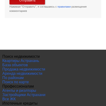
Отправить
Нажимая "Отправить", я соглашаюсь с
правилами
размещения
комментариев
Поиск недвижимости
Квартиры Астрахань
База объектов
Продажа недвижимости
Аренда недвижимости
По районам
Поиск по карте
Профессионалам
Агенты и риэлторы
Застройщики Астрахани
Все ЖК
Ипотечные кредиты