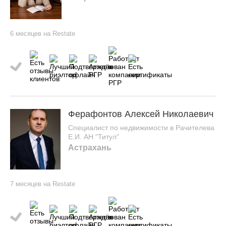
6 месяцев на Restate
Ферафонтов Алексей Николаевич
Специалист по недвижимости в Рачителева
Е.И. АН "Титул"
Астрахань
7 месяцев на Restate