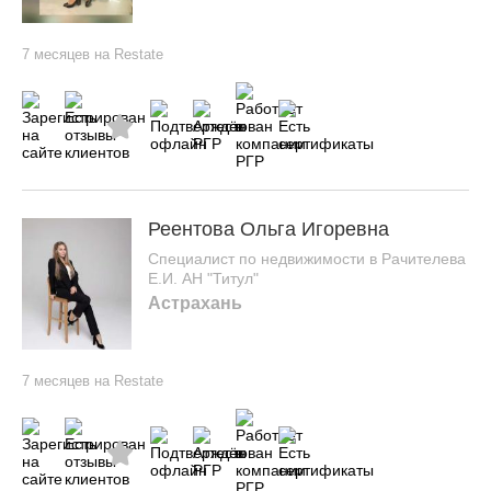
7 месяцев на Restate
Реентова Ольга Игоревна
Специалист по недвижимости в Рачителева
Е.И. АН "Титул"
Астрахань
7 месяцев на Restate