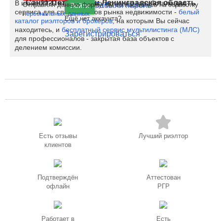
Санкт-Петербург
и
Ленинградская область
В июне 2020 на Restate полноценно заработали два
Отправляя данную форму, вы соглашаетесь на обработку
Забыли пароль
Войти
сервиса для специалистов рынка недвижимости -
белый
персональных данных
Ещё нет аккаунта?
каталог риэлторов и брокеров
, на которым Вы сейчас
находитесь, и
бесплатный сервис мультилистинга (МЛС)
Зарегистрироваться
для профессионалов - закрытая база объектов с
делением комиссии.
Есть отзывы
Лучший риэлтор
клиентов
Подтверждён
Аттестован
офлайн
РГР
Работает в
Есть