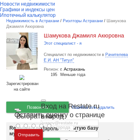
Новости недвижимости
Графики и индексы цен
Ипотечный калькулятор
Недвижимость в Астрахани
/
Риэлторы Астрахани
/
Шамукова
Джамиля Акюровна
Шамукова Джамиля Акюровна
Этот специалист - я
Специалист по недвижимости в
Рачителева
Е.И. АН "Титул"
Регион:
г. Астрахань
195
Меньше года
Зарегистрирован
на сайте
Вход на Restate.ru
Позвонить
Ошибка или удалить
Оставить оценку о странице
Выбрать город
Email
Restate.ru запускает закрытую базу
Пароль
Москва
и
Московская область
мультилистинга для риэлторов
Отправить