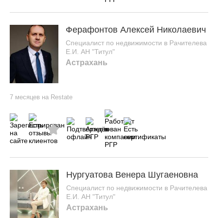
Ферафонтов Алексей Николаевич
Специалист по недвижимости в Рачителева
Е.И. АН "Титул"
Астрахань
7 месяцев на Restate
Нургуатова Венера Шугаеновна
Специалист по недвижимости в Рачителева
Е.И. АН "Титул"
Астрахань