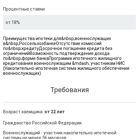
Процентные ставки
от 18%
Преимущества ипотеки для&nbsp;военнослужащих
в&nbsp;РоссельхозбанкеОтсутствие комиссий
по&nbsp;кредитуДосрочное погашение кредита без
ограниченийВозможность подтверждения дохода
по&nbsp;форме банкаПрограмма ипотечного жилищного
кредитования военнослужащим &mdash; участникам НИС
(Накопительно-ипотечная система жилищного обеспечения
военнослужащих).
Требования
Возраст заемщика:
от 22 лет
Гражданство Российской Федерации.

Военнослужащий - участник накопительно-ипотечной 
системы не менее 36 месяцев.
