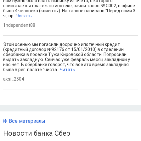
нам нужно было взять выписку из счета, с которого
списывается платеж по ипотеке, взяли талон № С002, в офисе
было 4 человека (клиенты). На талоне написано "Перед вами 3
ч., пр...
Читать
1ndependent88
Этой осенью мы погасили досрочно ипотечный кредит
(кредитный договор №92176 от 15/01/2010) в отделении
сбербанка в поселке Тужа Кировской области. Попросили
выдать закладную. Сейчас уже февраль месяц закладной у
нас нет. В сбербанке говорят, что все это время закладная
была в рег. палате "чиста...
Читать
aksi_2504
Все материалы
Новости банка Сбер