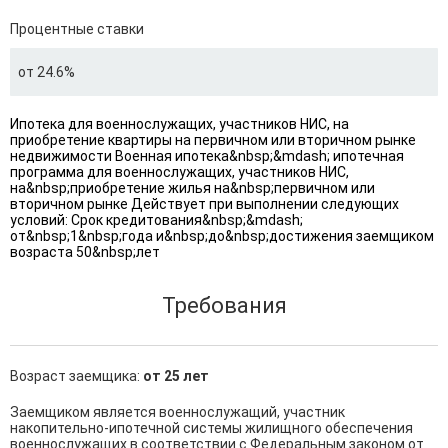
Процентные ставки
от 24.6%
Ипотека для военнослужащих, участников НИС, на
приобретение квартиры на первичном или вторичном рынке
недвижимости Военная ипотека&nbsp;&mdash; ипотечная
программа для военнослужащих, участников НИС,
на&nbsp;приобретение жилья на&nbsp;первичном или
вторичном рынке Действует при выполнении следующих
условий: Срок кредитования&nbsp;&mdash;
от&nbsp;1&nbsp;года и&nbsp;до&nbsp;достижения заемщиком
возраста 50&nbsp;лет
Требования
Возраст заемщика:
от 25 лет
Заемщиком является военнослужащий, участник 
накопительно-ипотечной системы жилищного обеспечения 
военнослужащих в соответствии с Федеральным законом от 