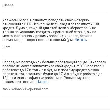
ulisses
Уважаемые все! Позвольте поведать свою историю
отношений с ВТБ. Несколько лет назад я взяла ипотечный
кредит. Думаю, каждый для этой цели выберает банк не
только по условиям кредита и процентной ставке, а и по
местоположению и режиму работы филиалов, беря во
внимание долгосрочность отношений (у м...
Читать
Siam
Последние полгода или больше работающий с 9 до 18 человек
вообще не может заплатить за свой кредит. У ВТБ все кассы
работают до 17 и только в будни, и поэтому кредит можно
оплатить тоже только в будни до 17. А я в будни работаю до
18, как и многие офисные работники. Раньше муж как
созаемщик платил,...
Читать
tasik-kolbasik.livejournal.com