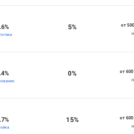
от 500
.6%
5%
Н
потека
от 600
.4%
0%
Н
рование
от 600
.7%
15%
Н
ойка