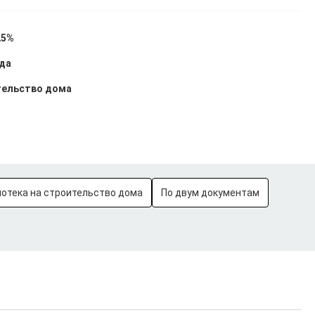
25%
ода
тельство дома
потека на строительство дома
По двум документам