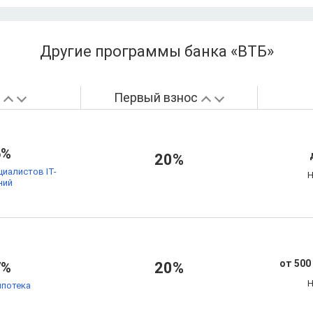
Другие программы банка «ВТБ»
а
Первый взнос
6%
20%
циалистов IT-
Н
ний
от 500
7%
20%
Н
ипотека