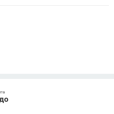
ита
до