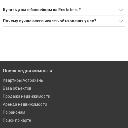
Купить дом с бассейном на Restate.ru?
Ищите, как Купить дом с бассейном?
Почему лучше всего искать объявления у нас?
Воспользуйтесь нашим поиском по новостройкам, для
Все объявления проверены и проходят строгую
подбора подходящего вам варианта
модерацию
'Сохраните результаты поиска и возвращайтесь к нему,
Удобный поиск, есть подписка на новые объявления
когда это будет нужно'
Помогаем с подбором выгодных ипотечных программ в
банках в Астрахани
Поиск недвижимости
Квартиры Астрахань
База объектов
Продажа недвижимости
Аренда недвижимости
По районам
Поиск по карте