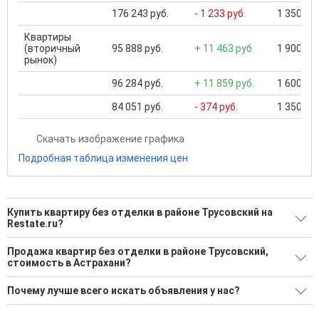
176 243 руб.
- 1 233 руб.
1 350 000
Квартиры
(вторичный
95 888 руб.
+ 11 463 руб.
1 900 000
рынок)
96 284 руб.
+ 11 859 руб.
1 600 000
84 051 руб.
- 374 руб.
1 350 000
Скачать изображение графика
Подробная таблица изменения цен
Купить квартиру без отделки в районе Трусовский на
Restate.ru?
Поможем Купить квартиру без отделки в районе
Продажа квартир без отделки в районе Трусовский,
Трусовский?
стоимость в Астрахани?
1 актуальное и проверенное объявление
Минимальная цена: 1 800 000 Р. Максимальная цена: 1 800
Почему лучше всего искать объявления у нас?
000 Р; Средняя: 1 800 000 Р
Воспользуйтесь нашим поиском по новостройкам, для
подбора подходящего вам варианта
Все объявления проверены и проходят строгую
Средняя цена за м2: 52 941 Р