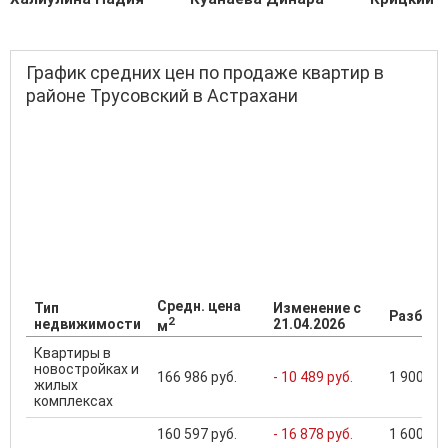
График средних цен по продаже квартир в
районе Трусовский в Астрахани
Средн. цена
Тип
Изменение с
Разброс
2
недвижимости
21.04.2026
м
Квартиры в
новостройках и
166 986 руб.
- 10 489 руб.
1 900 000
жилых
комплексах
160 597 руб.
- 16 878 руб.
1 600 000