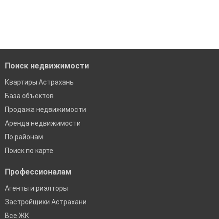
модерацию
'Сохраните результаты поиска и возвращайтесь к нему,
когда это будет нужно'
Удобный поиск, есть подписка на новые объявления
Помогаем с подбором выгодных ипотечных программ в
банках в Астрахани
Поиск недвижимости
Квартиры Астрахань
База объектов
Продажа недвижимости
Аренда недвижимости
По районам
Поиск по карте
Профессионалам
Агенты и риэлторы
Застройщики Астрахани
Все ЖК