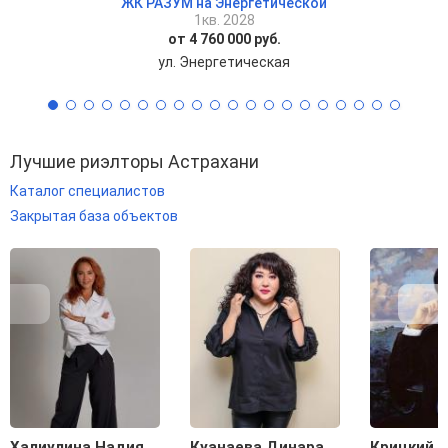
ЖК РАЗУМ на Энергетической
1кв. 2028
от 4 760 000 руб.
ул. Энергетическая
Лучшие риэлторы Астрахани
Каталог специалистов
Закрытая база объектов
Халиулина Надия
Куанаева Динара
Крицкий С