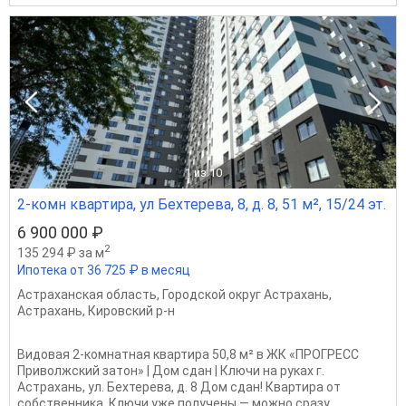
1
из 10
2-комн квартира, ул Бехтерева, 8, д. 8, 51 м², 15/24 эт.
6 900 000 ₽
2
135 294 ₽ за м
Ипотека от 36 725 ₽ в месяц
Астраханская область
,
Городской округ Астрахань
,
Астрахань
,
Кировский р-н
Видовая 2-комнатная квартира 50,8 м² в ЖК «ПРОГРЕСС
Приволжский затон» | Дом сдан | Ключи на руках г.
Астрахань, ул. Бехтерева, д. 8 Дом сдан! Квартира от
собственника. Ключи уже получены — можно сразу