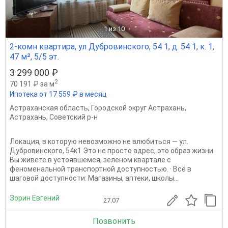
1
из 10
2-комн квартира, ул Дубровинского, 54 1, д. 54 1, к. 1,
47 м², 5/5 эт.
3 299 000 ₽
2
70 191 ₽ за м
Ипотека от 17 559 ₽ в месяц
Астраханская область
,
Городской округ Астрахань
,
Астрахань
,
Советский р-н
Локация, в которую невозможно не влюбиться — ул.
Дубровинского, 54к1 Это не просто адрес, это образ жизни.
Вы живете в устоявшемся, зеленом квартале с
феноменальной транспортной доступностью. · Всё в
шаговой доступности: Магазины, аптеки, школы...
Зорин Евгений
27.07
Позвонить