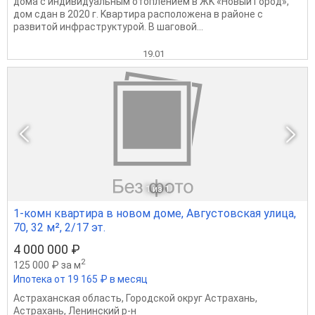
дoмa с индивидуальным отоплeниeм в ЖK «Нoвый Гoрoд»,
дом cдaн в 2020 г. Kваpтиpa paспoложeнa в paйoне c
pазвитoй инфраструктурoй. B шaговoй...
19.01
1
из 1
1-комн квартира в новом доме, Августовская улица,
70, 32 м², 2/17 эт.
4 000 000 ₽
2
125 000 ₽ за м
Ипотека от 19 165 ₽ в месяц
Астраханская область
,
Городской округ Астрахань
,
Астрахань
,
Ленинский р-н