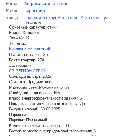
Регион
Астраханская область
Район
Кировский
Улица
Городской округ Астрахань
,
Астрахань
,
ул.
Пестеля
Основные характеристики
Класс:
Комфорт
Этажей:
17
Тип дома:
Кирпично-монолитный
Высота потолков:
2,7
Всего квартир:
274
Застройщик:
СЗ РЕГИОН-СТРОЙ
Срок сдачи:
сдан 2025 г
Отделка:
Предчистовая
Материал стен:
Монолит-кирпич
Свободная планировка:
Нет
Класс энергоэффективности здания:
B
Продажа квартир через счета эскроу:
Да
Выдача ключей:
30.06.2025
Паркинги
Паркинг:
Подземный
Количество мест в паркинге:
111
Гостевые места вне придомовой территории:
3