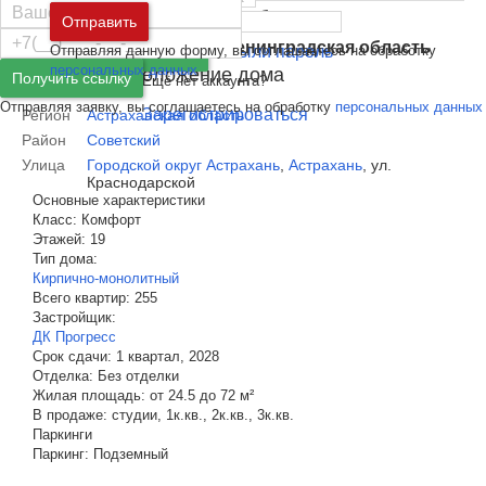
Пароль
Москва
и
Московская область
Отправить
Пожаловаться
Санкт-Петербург
и
Ленинградская область
Отправляя данную форму, вы соглашаетесь на обработку
Забыли пароль
Войти
персональных данных
Адрес и расположение дома
Получить ссылку
Ещё нет аккаунта?
Отправляя заявку, вы соглашаетесь на обработку
персональных данных
Зарегистрироваться
Регион
Астраханская область
Район
Советский
Улица
Городской округ Астрахань
,
Астрахань
,
ул.
Краснодарской
Основные характеристики
Класс:
Комфорт
Этажей:
19
Тип дома:
Кирпично-монолитный
Всего квартир:
255
Застройщик:
ДК Прогресс
Срок сдачи:
1 квартал, 2028
Отделка:
Без отделки
Жилая площадь:
от 24.5 до 72 м²
В продаже:
студии, 1к.кв., 2к.кв., 3к.кв.
Паркинги
Паркинг:
Подземный