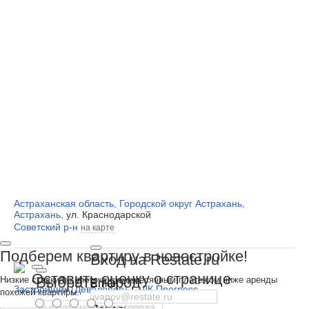
Астраханская область
,
Городской округ Астрахань
,
Астрахань
,
ул. Краснодарской
Советский р-н
на карте
Подберем квартиру в новостройке!
Вход на Restate.ru
Оставить оценку о странице
Выбрать город
Низкие ставки по ипотеке с ежемесячным платежом ниже аренды
Email
Застройщик (Девелопер)
ДК Прогресс
похожей квартиры.