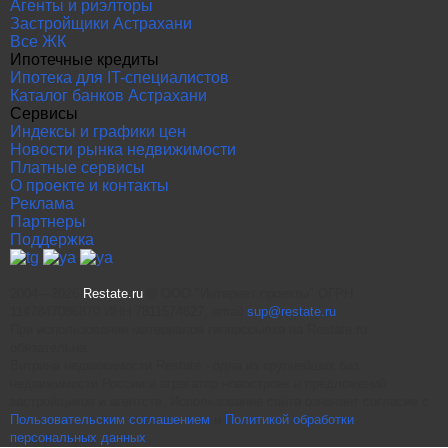
Агенты и риэлторы
Застройщики Астрахани
Все ЖК
Ипотечные кредиты
Ипотека для IT-специалистов
Каталог банков Астрахани
Сервисы
Индексы и графики цен
Новости рынка недвижимости
Платные сервисы
О проекте и контакты
Реклама
Партнеры
Поддержка
2004—2026
Restate.ru
® ООО "Интернет проекты" ОГРН
1147847086870 ИНН 7811574827, email
sup@restate.ru
При использовании материалов гиперссылка на Restate.ru
обязательна.
Витрина недвижимости Restate - одна из крупнейших баз
недвижимости России и агрегатор новостроек и предложений
застройщиков и агентств. Использование сайта означает согласие с
Пользовательским соглашением
и
Политикой обработки
персональных данных