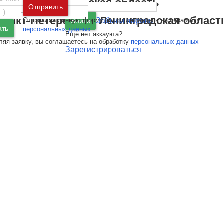
Москва
и
Московская область
Отправить
Санкт-Петербург
и
Ленинградская област
Отправляя данную форму, вы соглашаетесь на обработку
Забыли пароль
Войти
ать
персональных данных
Ещё нет аккаунта?
ляя заявку, вы соглашаетесь на обработку
персональных данных
Зарегистрироваться