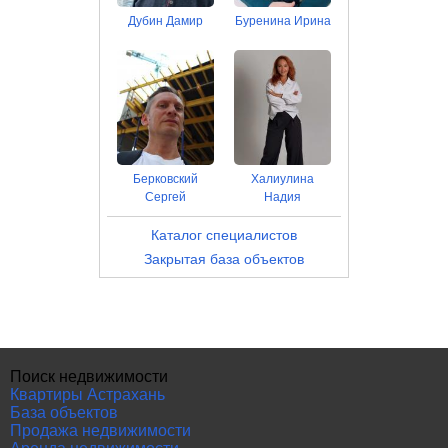
Дубин Дамир
Буренина Ирина
Берковский
Халиулина
Сергей
Надия
Каталог специалистов
Закрытая база объектов
Поиск недвижимости
Квартиры Астрахань
База объектов
Продажа недвижимости