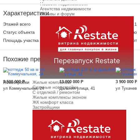
Новости недвижимости
Агентства недвижимости
Характеристики
Отзывы и форум
Этажей всего
1
Статус объекта
снт: садоводство
Площадь участка
6 сот
Похожие предложения
3 500 000
Р
13 000 000
Р
3 900 000
Р
Новостройки
Жилые комплексы
Сданные новостройки
ул Коммунальная, 24
Дальняя улица, 41
ул Тухачевск
С отделкой / ремонтом
Жилые комплексы эконом
ЖК комфорт класса
Застройщики