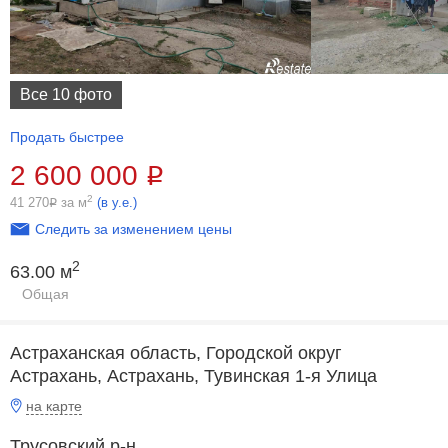
Все 10 фото
Продать быстрее
2 600 000
Р
2
41 270
за м
(в у.е.)
Р
Следить за изменением цены
2
63.00 м
Общая
Астраханская область, Городской округ
Астрахань, Астрахань, Тувинская 1-я Улица
на карте
Трусовский р-н