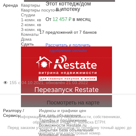
Этот коттедж/дом
Аренда
Квартиры
в ипотеку
Квартиры посуточно
Студии
От
12 457 ₽
в месяц
1-комн. кв
2-комн. кв
3-комн. кв
17 предложений от 7 банков
Комнаты
Дома
Сдать
Рассчитать и получить
одобрение онлайн
155
с 04.10.2021, обновлён 21.03.2022
Посмотреть на карте
Риэлтору /
Индексы и графики цен
Сервисы
Как дать объявление
Информация по объекту недвижимости, собственниках,
Тарифы и продвижение
обременениях и аресте, выписка ЕГРН.
Возможности Restate.ru
Перед заказом уточните у продавца по телефону точный адрес до
Закрытая база объявлений
квартиры или кадастровый номер.
Архивные данные