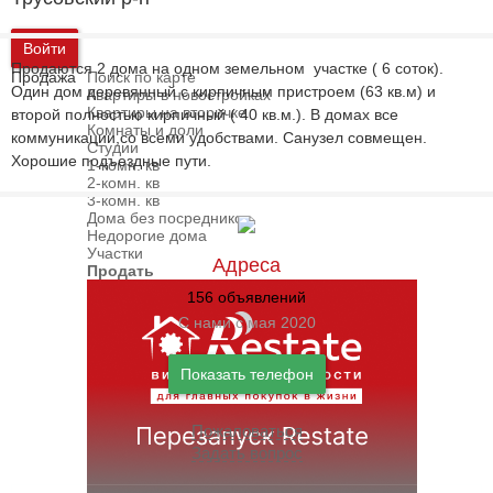
Войти
Продаются 2 дома на одном земельном участке ( 6 соток).
Продажа
Поиск по карте
Один дом деревянный с кирпичным пристроем (63 кв.м) и
Квартиры в новостройках
Квартиры на вторичке
второй полностью кирпичный ( 40 кв.м.). В домах все
Комнаты и доли
коммуникации,со всеми удобствами. Санузел совмещен.
Студии
Хорошие подъездные пути.
1-комн. кв
2-комн. кв
3-комн. кв
Дома без посредников
Недорогие дома
Участки
Адреса
Продать
156 объявлений
С нами с мая 2020
Показать телефон
Пожаловаться
Задать вопрос