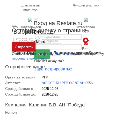
Есть отзывы
Лучший риэлтор
клиентов
Вход на Restate.ru
Подтверждён
Аттестован
Оставить оценку о странице
Выбрать город
офлайн
Email
РГР
Пароль
Москва
и
Московская область
Отправить
Работает в
Есть
Санкт-Петербург
и
Ленинградская область
компании РГР
сертификаты
Отправляя данную форму, вы соглашаетесь на обработку
Забыли пароль
Войти
персональных данных
Ещё нет аккаунта?
О профессионале
Зарегистрироваться
Орган аттестации:
РГР
Аттестат:
№РОСС RU РГР ОС 97 АН 0556
Срок действия от:
2025-12-26
Срок действия до:
2028-12-26
Компания: Калинин В.В. АН "Победа"
Регион