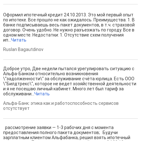
Оформил ипотечный кредит 24.10.2013. Это мой первый опыт
по ипотеке. Все прошло не как ожидалось. Преимущества: 1. В
банке подписываешь весь пакет документов, в т.ч. страховой
договор. Очень удобно. Не нужно разъезжать по городу. Все в
одном месте. Недостатки: 1. Отсутствие схем получения
ип...
Читать
Ruslan Bagautdinov
Доброе утро, Две недели пытался урегулировать ситуацию с
Альфа-Банком относительно возникновения
\"задолженности\" за обслуживание счёта юрлица. Есть ООО
\"Билдтрекс\", которое не ведет хозяйственной деятельности
и я не посещаю личный кабинет. Много лет был тариф за
обслуживани...
Читать
Альфа-Банк: этика как и работоспособность сервисов
отсутствует
рассмотрение заявки — 1-3 рабочих дня с момента
предоставления полного пакета документов; Будучи
зарплатным клиентом Альфабанка, решил взять ипотечный