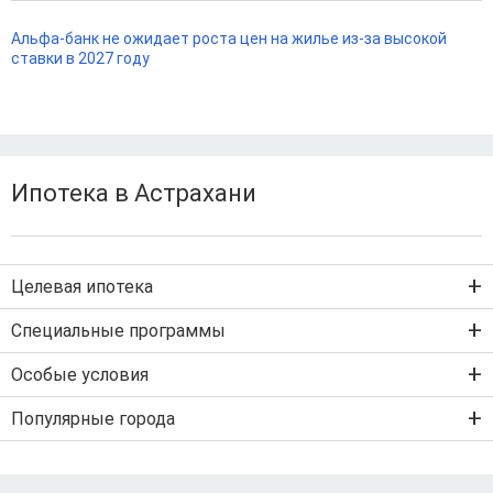
Альфа-банк не ожидает роста цен на жилье из-за высокой
ставки в 2027 году
Ипотека в Астрахани
Целевая ипотека
Ипотека на новостройку
Специальные программы
Ипотека на вторичку
Семейная ипотека
Особые условия
Ипотека на строительство дома
Военная ипотека
Льготная ипотека с господдержкой
Популярные города
IT-ипотека
Рефинансирование ипотеки
Ипотека без первого взноса
Санкт-Петербург
Ипотека самозанятым
Ипотека без подтверждения дохода
Москва