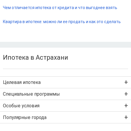
Чем отличается ипотека от кредита и что выгоднее взять
Квартира в ипотеке: можно ли ее продать и как это сделать
Ипотека в Астрахани
Целевая ипотека
Ипотека на новостройку
Специальные программы
Ипотека на вторичку
Семейная ипотека
Особые условия
Ипотека на строительство дома
Военная ипотека
Льготная ипотека с господдержкой
Популярные города
IT-ипотека
Рефинансирование ипотеки
Ипотека без первого взноса
Санкт-Петербург
Ипотека самозанятым