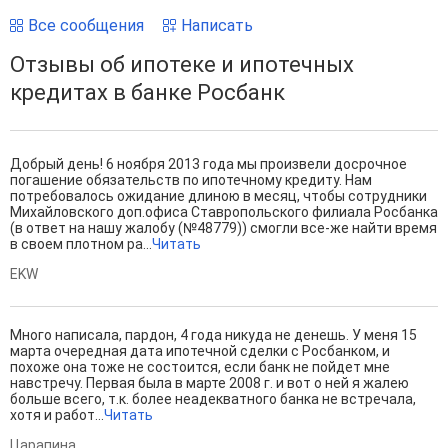
Все сообщения
Написать
Отзывы об ипотеке и ипотечных
кредитах в банке Росбанк
Добрый день! 6 ноября 2013 года мы произвели досрочное
погашение обязательств по ипотечному кредиту. Нам
потребовалось ожидание длиною в месяц, чтобы сотрудники
Михайловского доп.офиса Ставропольского филиала Росбанка
(в ответ на нашу жалобу (№48779)) смогли все-же найти время
в своем плотном ра...
Читать
EKW
Много написала, пардон, 4 года никуда не денешь. У меня 15
марта очередная дата ипотечной сделки с Росбанком, и
похоже она тоже не состоится, если банк не пойдет мне
навстречу. Первая была в марте 2008 г. и вот о ней я жалею
больше всего, т.к. более неадекватного банка не встречала,
хотя и работ...
Читать
Царапина