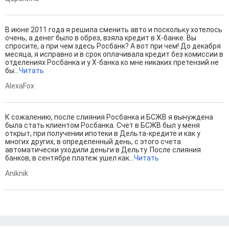
В июне 2011 года я решила сменить авто и поскольку хотелось
очень, а денег было в обрез, взяла кредит в Х-банке. Вы
спросите, а при чем здесь Росбанк? А вот при чем! До декабря
месяца, я исправно и в срок оплачивала кредит без комиссии в
отделениях Росбанка и у Х-банка ко мне никаких претензий не
бы...
Читать
AlexaFox
К сожалению, после слияния Росбанка и БСЖВ я вынуждена
была стать клиентом Росбанка. Счет в БСЖВ был у меня
открыт, при получении ипотеки в Дельта-кредите и как у
многих других, в определенный день, с этого счета
автоматически уходили деньги в Дельту. После слияния
банков, в сентябре платеж ушел как...
Читать
Aniknik