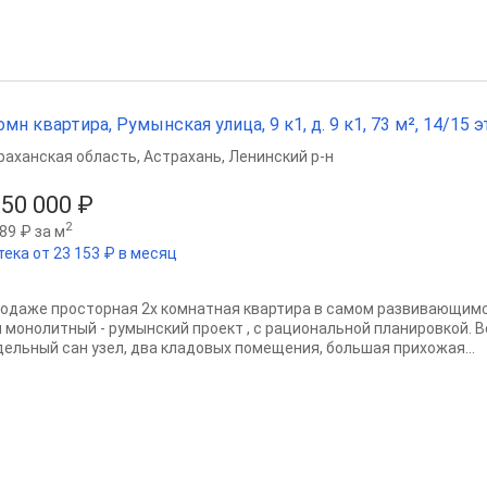
омн квартира, Румынская улица, 9 к1, д. 9 к1, 73 м², 14/15 э
раханская область
,
Астрахань
,
Ленинский р-н
350 000 ₽
2
89 ₽ за м
тека от 23 153 ₽ в месяц
родаже просторная 2х комнатная квартира в самом развивающимс
 монолитный - румынский проект , с рациональной планировкой. 
дельный сан узел, два кладовых помещения, большая прихожая...