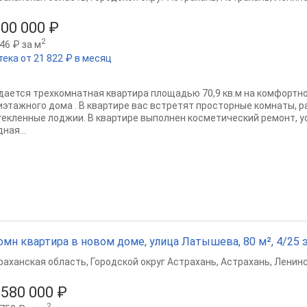
100 000 ₽
2
46 ₽ за м
тека от 21 822 ₽ в месяц
дается трехкомнатная квартира площадью 70,9 кв.м на комфортн
иэтажного дома . В квартире вас встретят просторные комнаты, р
текленные лоджии. В квартире выполнен косметический ремонт, у
ная...
омн квартира в новом доме, улица Латышева, 80 м², 4/25 э
раханская область
,
Городской округ Астрахань
,
Астрахань
,
Ленинс
 580 000 ₽
2