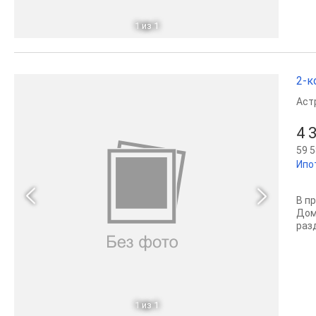
1
из 1
2-к
Аст
4 
59 5
Ипо
В п
Дом
раз
1
из 1