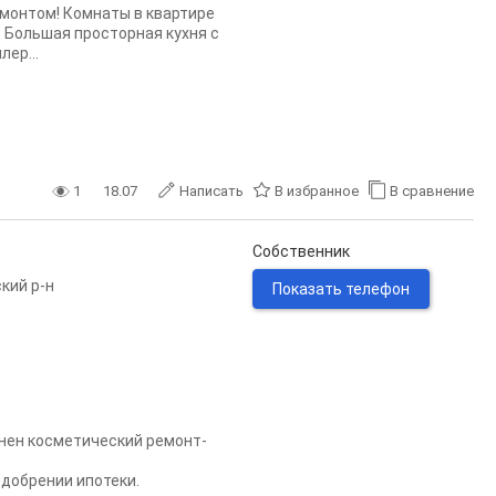
емонтом! Комнаты в квартире
 Большая просторная кухня с
ер...
1
18.07
Написать
В избранное
В сравнение
Собственник
кий р-н
Показать телефон
лнен косметический ремонт-
одобрении ипотеки.