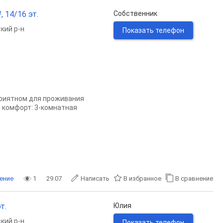
, 14/16 эт.
Собственник
кий р-н
Показать телефон
приятном для проживания
и комфорт: 3-комнатная
ение
1
29.07
Написать
В избранное
В сравнение
т.
Юлия
кий р-н
Показать телефон