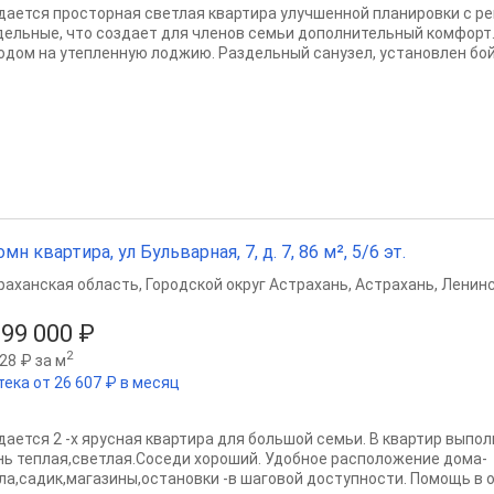
дается просторная светлая квартира улучшенной планировки с р
дельные, что создает для членов семьи дополнительный комфорт.
одом на утепленную лоджию. Раздельный санузел, установлен бойл
омн квартира, ул Бульварная, 7, д. 7, 86 м², 5/6 эт.
раханская область
,
Городской округ Астрахань
,
Астрахань
,
Ленинс
999 000 ₽
2
28 ₽ за м
тека от 26 607 ₽ в месяц
дается 2 -х ярусная квартира для большой семьи. В квартир выпо
нь теплая,светлая.Соседи хороший. Удобное расположение дома-
ла,садик,магазины,остановки -в шаговой доступности. Помощь в 