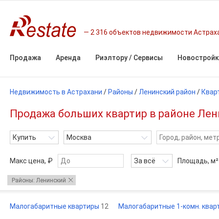
2 316 объектов недвижимости Астрах
Продажа
Аренда
Риэлтору / Сервисы
Новостройк
Недвижимость в Астрахани
/
Районы
/
Ленинский район
/
Квар
Продажа больших квартир в районе Лени
Купить
Москва
Макс цена, ₽
За всё
Площадь,
м²
Районы: Ленинский
Малогабаритные квартиры
12
Малогабаритные 1-комн. ква