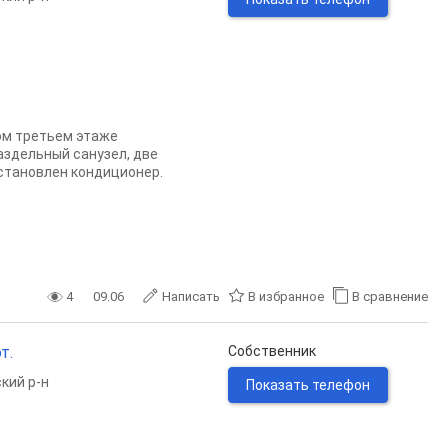
ом третьем этаже
аздельный санузел, две
становлен кондиционер.
4
09.06
Написать
В избранное
В сравнение
т.
Собственник
кий р-н
Показать телефон