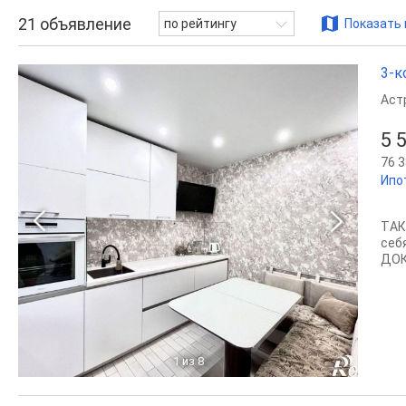
21
объявление
по рейтингу
Показать 
3-к
Аст
5 
76 3
Ипо
TАК
cеб
ДОК
1
из 8