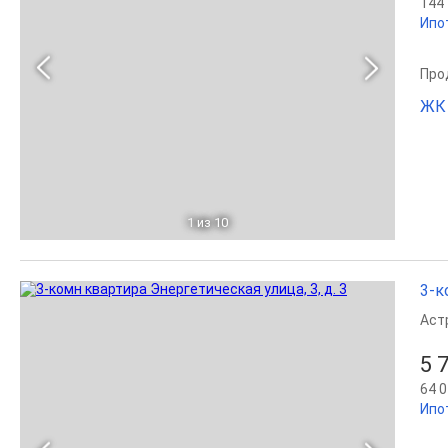
144 
Ипо
Прод
ЖК 
1
из 10
3-к
Аст
5 
64 0
Ипо