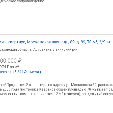
дическое сопровождение...
омн квартира, Московская площадь, 89, д. 89, 78 м², 2/9 эт.
раханская область
,
Астрахань
,
Ленинский р-н
500 000 ₽
2
974 ₽ за м
тека от 45 241 ₽ в месяц
чно! Продается 2-к квартира по адресу ул. Московская 89, распол
а 2003 года постройки. Квартира общей площадью 78 м2 имеет от
лированные комнаты, прихожая 12 м2 (галерея), раздельный санузел