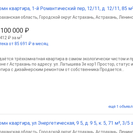
омн квартира, 1-й Романтический пер, 12/11, д. 12/11, 85 м²
раханская область
,
Городской округ Астрахань
,
Астрахань
,
Ленинс
 100 000 ₽
2
412 ₽ за м
тека от 85 691 ₽ в месяц
даётся трёхкомнатная квартира в самом экологически чистом и 
оне г Астрахань по адресу: ул. Латышева 3е кор1 Простор, статус 
ртира с дизайнерским ремонтом от собственника Продается...
ещё 1 объявл
омн квартира, ул Энергетическая, 9 5, д. 9 5, к. 5, 71 м², 3/5 э
раханская область
,
Городской округ Астрахань
,
Астрахань
,
Ленинс