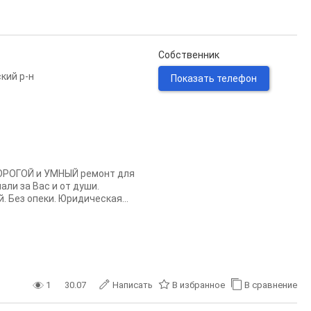
Собственник
кий р-н
Показать телефон
OPOГОЙ и УМНЫЙ ремонт для
aли за Вac и oт души.
 Без oпeки. Юpидичecкая...
1
30.07
Написать
В избранное
В сравнение