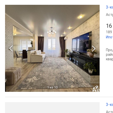
3-к
Аст
16
189 
Ипо
Про
рай
ква
1
из 10
3-к
Аст