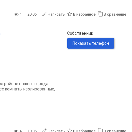
4
20.06
Написать
В избранное
В сравнение
т.
Собственник
Показать телефон
я районе нашего города.
Все комнаты изолированные,
4
10.06
Написать
В избранное
В сравнение