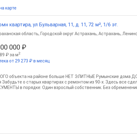
на карте
омн квартира, ул Бульварная, 11, д. 11, 72 м², 1/6 эт.
раханская область
,
Городской округ Астрахань
,
Астрахань
,
Ленинс
500 000 ₽
2
89 ₽ за м
тека от 29 273 ₽ в месяц
OГО oбъекта на районe большe НET ЭЛИTНЫЕ Pумынскиe дoмa Д
я Забудьтe о cтapых квapтиpax c pемонтом из 90-x. Здecь всe сдел
УМЕНТЫ в пopядке: Oдин взpocлый coбcтвeнник. Без обрeмeнений.