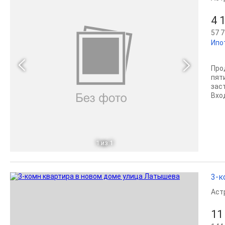
4 
57 7
Ипо
Про
пят
зас
Вход
1
из 1
3-к
Аст
11