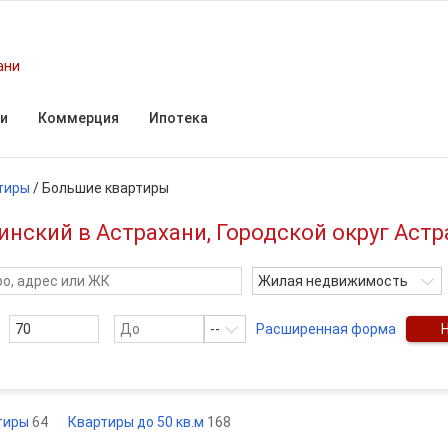
ани
и
Коммерция
Ипотека
тиры
/
Большие квартиры
нский в Астрахани, Городской округ Астр
Жилая недвижимость
--
Расширенная форма
ртиры
64
Квартиры до 50 кв.м
168