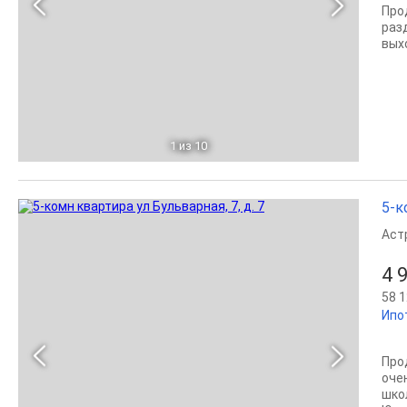
Про
раз
вых
1
из 10
5-к
Аст
4 
58 1
Ипо
Про
оче
шко