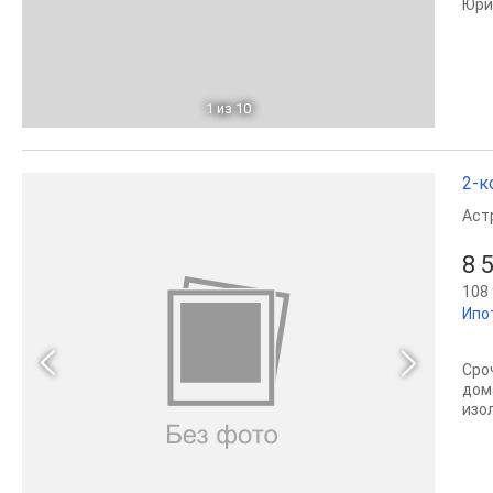
Юри
1
из 10
2-к
Аст
8 
108 
Ипо
Сро
дом
изо