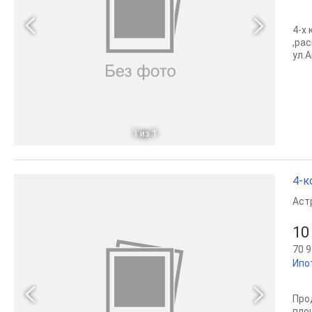
4-х
,ра
ул.
1
из 1
4-к
Аст
10
70 9
Ипо
Про
пло