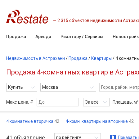
2 315 объектов недвижимости Астрах
Продажа
Аренда
Риэлтору / Сервисы
Новостройк
Недвижимость в Астрахани
/
Продажа
/
Квартиры
/
4 комнатн
Продажа 4-комнатных квартир в Астраха
Купить
Москва
Макс цена, ₽
За всё
Площадь,
м²
4 комнатные вторичка
42
4-комн. квартиры на вторичке
42
41
объявление
по рейтингу
Показать 