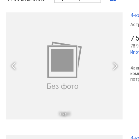
4-к
Аст
7 
78 9
Ипо
4к 
ком
пот
1
из 1
4-к