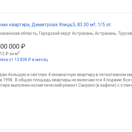
омн квартира, Димитрова Улица,5, 83.30 м², 1/5 эт.
раханская область
,
Городской округ Астрахань
,
Астрахань
,
Трусов
600 000 ₽
2
12 ₽ за м
тека от 13 838 ₽ в месяц
даю большую и светлую 4-хкомнатную квартиру в пятиэтажном ки
а 1998 . В общую площадь квартиры не включаются 4 лоджии. Все
ртире выполнен косметический ремонт.Санузел (в кафеле) с отлич