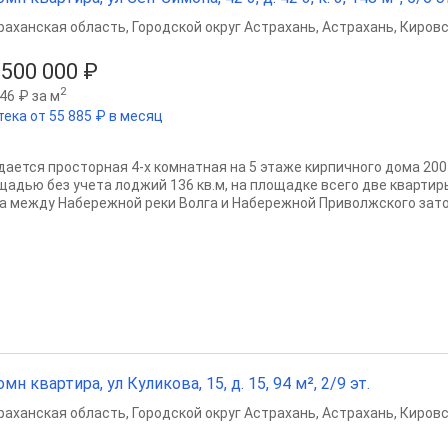
раханская область
,
Городской округ Астрахань
,
Астрахань
,
Кировс
 500 000 ₽
2
46 ₽ за м
тека от 55 885 ₽ в месяц
дается просторная 4-х комнатная на 5 этаже кирпичного дома 20
щадью без учета лоджий 136 кв.м, на площадке всего две кварти
а между Набережной реки Волга и Набережной Приволжского затон
омн квартира, ул Куликова, 15, д. 15, 94 м², 2/9 эт.
раханская область
,
Городской округ Астрахань
,
Астрахань
,
Кировс