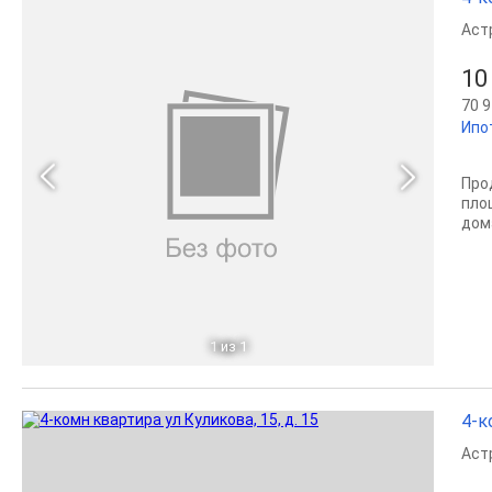
Аст
10
70 9
Ипо
Про
пло
дом
1
из 1
4-к
Аст