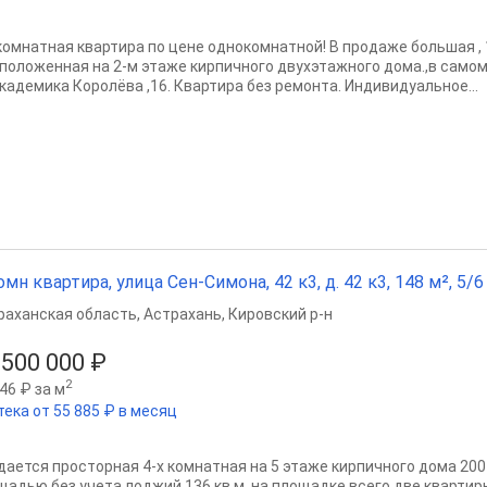
 комнатная квартира по цене однокомнатной! В продаже большая , 
сположенная на 2-м этаже кирпичного двухэтажного дома.,в самом
Академика Королёва ,16. Квартира без ремонта. Индивидуальное...
омн квартира, улица Сен-Симона, 42 к3, д. 42 к3, 148 м², 5/6 
раханская область
,
Астрахань
,
Кировский р-н
 500 000 ₽
2
46 ₽ за м
тека от 55 885 ₽ в месяц
дается просторная 4-х комнатная на 5 этаже кирпичного дома 20
щадью без учета лоджий 136 кв.м, на площадке всего две кварти