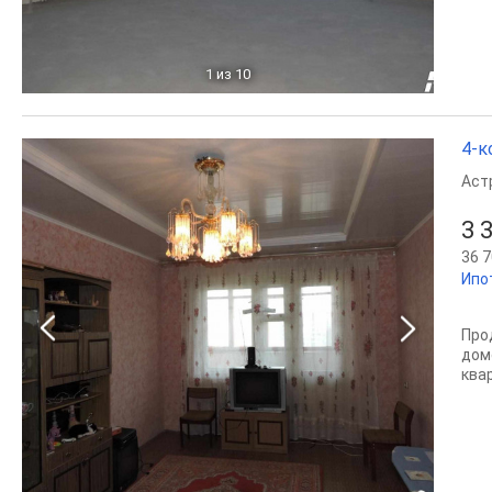
1
из 10
4-к
Аст
3 
36 7
Ипо
Про
дом
ква