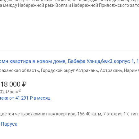
а между Набережной реки Волга и Набережной Приволжского затон
омн квартира в новом доме, Бабефа Улица,6вк3,корпус 1, 15
раханская область
,
Городской округ Астрахань
,
Астрахань
,
Нарима
618 000 ₽
2
02 ₽ за м
тека от 41 291 ₽ в месяц
дается четырехкомнатная квартира, 156.40 кв. м, 7 этаж из 17, ти
Паруса