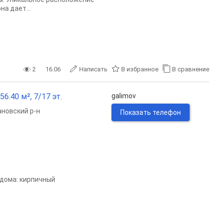
а дает...
2
16.06
Написать
В избранное
В сравнение
6.40 м², 7/17 эт.
galimov
новский р-н
Показать телефон
п дома: кирпичный