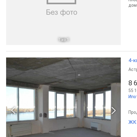
дом
1
из 1
4-к
Аст
8 
55 1
Ипо
Про
ЖК 