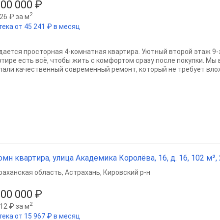
500 000 ₽
2
26 ₽ за м
тека от 45 241 ₽ в месяц
дается просторная 4-комнатная квартира. Уютный второй этаж 9-
ртире есть всё, чтобы жить с комфортом сразу после покупки. Мы 
лали качественный современный ремонт, который не требует влож
омн квартира, улица Академика Королёва, 16, д. 16, 102 м², 
раханская область
,
Астрахань
,
Кировский р-н
000 000 ₽
2
12 ₽ за м
тека от 15 967 ₽ в месяц