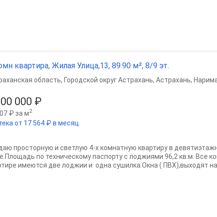
омн квартира, Жилая Улица,13, 89.90 м², 8/9 эт.
раханская область
,
Городской округ Астрахань
,
Астрахань
,
Нарима
300 000 ₽
2
07 ₽ за м
тека от 17 564 ₽ в месяц
даю просторную и светлую 4-х комнатную квартиру в девятиэтаж
е.Площадь по техническому паспорту с лоджиями 96,2 кв.м. Все к
ртире имеются две лоджии и одна сушилка.Окна ( ПВХ),выходят на