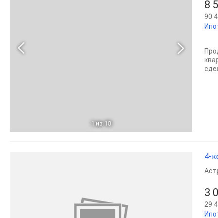
8 
90 4
Ипо
Про
ква
сде
1
из 10
4-к
Аст
3 
29 4
Ипо