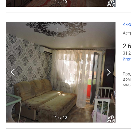
1
из 10
4-к
Аст
2 
31 2
Ипо
Про
дом
ква
1
из 10