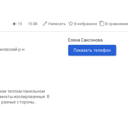
15
15.08
Написать
В избранное
В сравнение
Елена Саксонова
новский р-н
Показать телефон
ном теплом панельном
омнаты изолированные. В
 разные стороны...