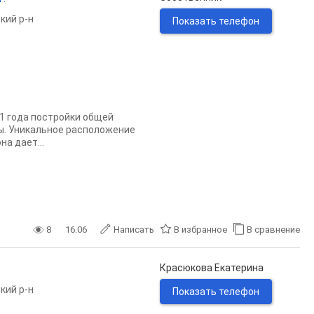
кий р-н
Показать телефон
01 года постройки общей
ры. Уникальное расположение
а дает...
8
16.06
Написать
В избранное
В сравнение
Красюкова Екатерина
кий р-н
Показать телефон