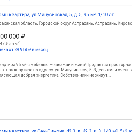
омн квартира, ул Минусинская, 5, д. 5, 95 м², 1/10 эт.
раханская область
,
Городской округ Астрахань
,
Астрахань
,
Кировс
500 000 ₽
2
47 ₽ за м
тека от 39 918 ₽ в месяц
квартира 95 м² с мебелью — заезжай и живи! Продаётся просторная
натная квартира по адресу: ул. Минусинская, 5. Здесь жили очень
рясающая добрая энергетика. Собственники не живут,...
омн квартира, ул Сен-Симона, 42 3, д. 42 3, к. 3, 148 м², 5/6 э