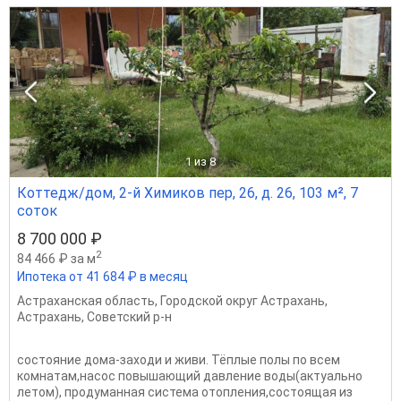
1
из 8
Коттедж/дом, 2-й Химиков пер, 26, д. 26, 103 м², 7
соток
8 700 000 ₽
2
84 466 ₽ за м
Ипотека от 41 684 ₽ в месяц
Астраханская область
,
Городской округ Астрахань
,
Астрахань
,
Советский р-н
состояние дома-заходи и живи. Тёплые полы по всем
комнатам,насос повышающий давление воды(актуально
летом), продуманная система отопления,состоящая из