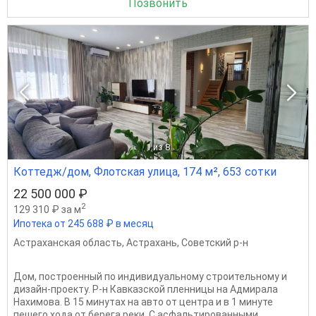
Позвонить
1
из 8
Коттедж/дом, Флотская улица, 174 м², 653 сотки
22 500 000 ₽
2
129 310 ₽ за м
Ипотека от 245 688 ₽ в месяц
Астраханская область
,
Астрахань
,
Советский р-н
Дом, построенный по индивидуальному строительному и
дизайн-проекту. Р-н Кавказской пленницы на Адмирала
Нахимова. В 15 минутах на авто от центра и в 1 минуте
пешего хода от берега реки. С асфальтированными