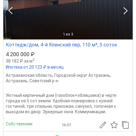
1
из 3
Коттедж/дом, 4-й Ялинский пер, 110 м², 5 соток
4 200 000 ₽
2
38 182 ₽ за м
Ипотека от 20 123 ₽ в месяц
Астраханская область
,
Городской округ Астрахань
,
Астрахань
,
Советский р-н
Уютный кирпичный дом (газоблок+облицовка) в черте
города на 5 сот.земли. Удобная планировка с кухней
гостиной, три спальни, прихожая, санузел, топочная с
выходом во двор. Эркерные окна. Коммуникации.
Собственник
16.07