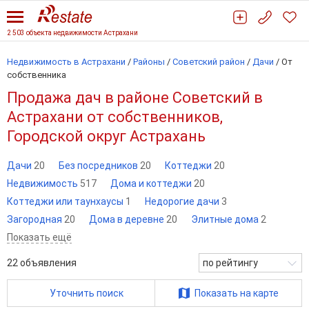
2 503 объекта недвижимости Астрахани
Недвижимость в Астрахани
/
Районы
/
Советский район
/
Дачи
/
От
собственника
Продажа дач в районе Советский в
Астрахани от собственников,
Городской округ Астрахань
Дачи
20
Без посредников
20
Коттеджи
20
Недвижимость
517
Дома и коттеджи
20
Коттеджи или таунхаусы
1
Недорогие дачи
3
Загородная
20
Дома в деревне
20
Элитные дома
2
Показать ещё
22
объявления
по рейтингу
Уточнить поиск
Показать на карте