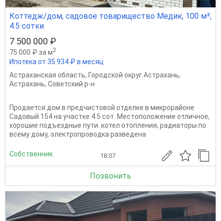
Коттедж/дом, садовое товарищество Медик, 100 м²,
4.5 сотки
7 500 000 ₽
2
75 000 ₽ за м
Ипотека от 35 934 ₽ в месяц
Астраханская область
,
Городской округ Астрахань
,
Астрахань
,
Советский р-н
Продается дом в предчистовой отделке в микрорайоне
Садовый 154 на участке 4.5 сот. Местоположение отличное,
хорошие подъездные пути. котел отопления, радиаторы по
всему дому, электропроводка разведена
Собственник
18.07
Позвонить