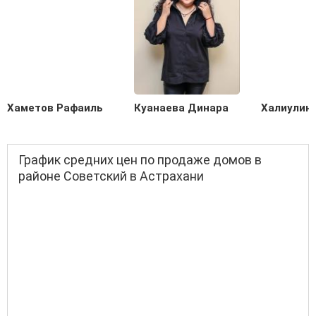
Хаметов Рафаиль
Куанаева Динара
Халиулин
График средних цен по продаже домов в
районе Советский в Астрахани