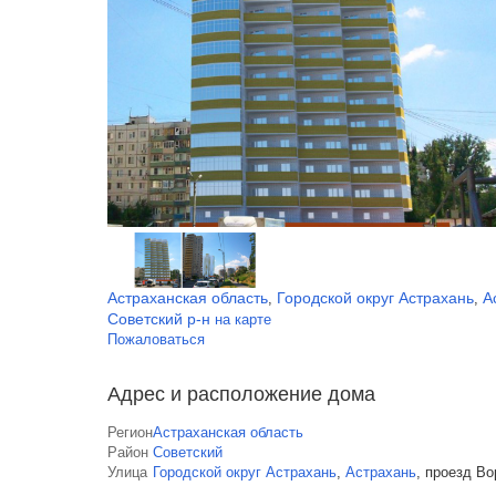
Астраханская область
Городской округ Астрахань
А
,
,
Советский р-н
на карте
Пожаловаться
Адрес и расположение дома
Регион
Астраханская область
Район
Советский
Улица
Городской округ Астрахань
,
Астрахань
,
проезд Во