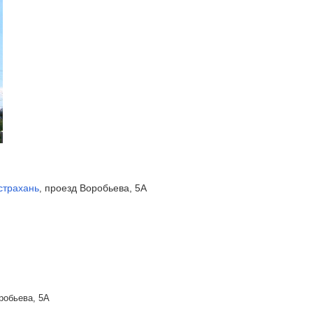
страхань
проезд Воробьева, 5А
,
робьева, 5А