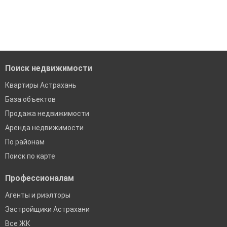
'Сохраните результаты поиска и возвращайтесь к нему,
модерацию
когда это будет нужно'
Удобный поиск, есть подписка на новые объявления
Помогаем с подбором выгодных ипотечных программ в
банках в Астрахани
Поиск недвижимости
Квартиры Астрахань
База объектов
Продажа недвижимости
Аренда недвижимости
По районам
Поиск по карте
Профессионалам
Агенты и риэлторы
Застройщики Астрахани
Все ЖК