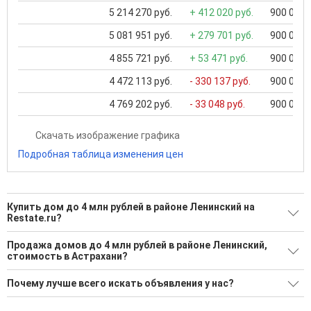
5 214 270 руб.
+ 412 020 руб.
900 000 .
5 081 951 руб.
+ 279 701 руб.
900 000 .
4 855 721 руб.
+ 53 471 руб.
900 000 .
4 472 113 руб.
- 330 137 руб.
900 000 .
4 769 202 руб.
- 33 048 руб.
900 000 .
Скачать изображение графика
Подробная таблица изменения цен
Купить дом до 4 млн рублей в районе Ленинский на
Restate.ru?
Поможем Купить дом до 4 млн рублей в районе Ленинский?
Продажа домов до 4 млн рублей в районе Ленинский,
стоимость в Астрахани?
2 актуальных и проверенных объявления
Минимальная цена: 3 500 000 Р. Максимальная цена: 3 900
Воспользуйтесь нашим поиском по новостройкам, для
Почему лучше всего искать объявления у нас?
000 Р; Средняя: 3 700 000 Р
подбора подходящего вам варианта
Все объявления проверены и проходят строгую
Средняя цена за м2: 70 521 Р