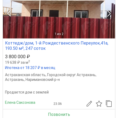
1
из 2
Коттедж/дом, 1-й Рождественского Переулок,41а,
193.50 м², 247 соток
3 800 000 ₽
2
19 638 ₽ за м
Ипотека от 18 207 ₽ в месяц
Астраханская область
,
Городской округ Астрахань
,
Астрахань
,
Наримановский р-н
Продается дом с землей
Елена Саксонова
23.06
Позвонить