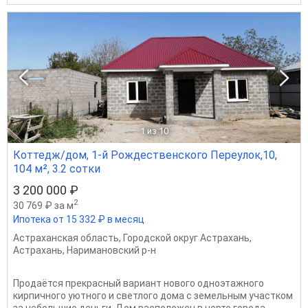
1
из 10
Коттедж/дом, 1-й Рождественского Переулок,10,
104 м², 3.2 сотки
3 200 000 ₽
2
30 769 ₽ за м
Ипотека от 15 332 ₽ в месяц
Астраханская область
,
Городской округ Астрахань
,
Астрахань
,
Наримановский р-н
Продаётся прекрасный вариант нового одноэтажного
кирпичного уютного и светлого дома с земельным участком
за небольшие деньги. Дом расположен в черте города