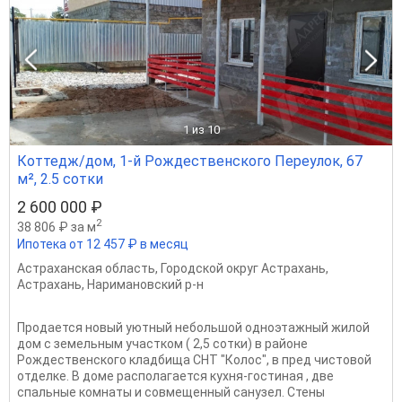
1
из 10
Коттедж/дом, 1-й Рождественского Переулок, 67
м², 2.5 сотки
2 600 000 ₽
2
38 806 ₽ за м
Ипотека от 12 457 ₽ в месяц
Астраханская область
,
Городской округ Астрахань
,
Астрахань
,
Наримановский р-н
Продается новый уютный небольшой одноэтажный жилой
дом с земельным участком ( 2,5 сотки) в районе
Рождественского кладбища СНТ "Колос", в пред чистовой
отделке. В доме располагается кухня-гостиная , две
спальные комнаты и совмещенный санузел. Стены