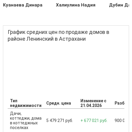
Куанаева Динара
Халиулина Надия
Дубин Да
График средних цен по продаже домов в
районе Ленинский в Астрахани
Тип
Изменение с
Средн. цена
Разброс
недвижимости
21.04.2026
Дачи,
коттеджи, дома
5 479 271 руб.
+ 677 021 руб.
900 000 .
в коттеджных
поселках