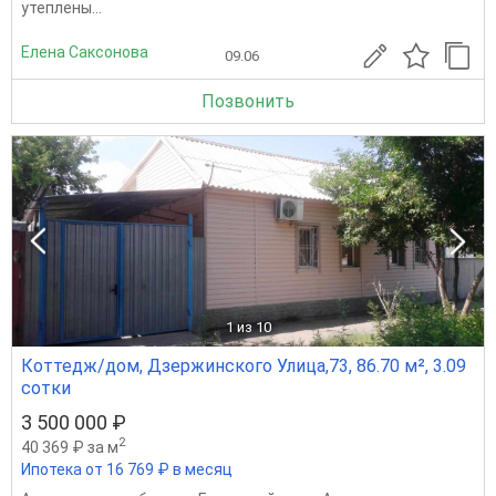
утеплены...
Елена Саксонова
09.06
Позвонить
1
из 10
Коттедж/дом, Дзержинского Улица,73, 86.70 м², 3.09
сотки
3 500 000 ₽
2
40 369 ₽ за м
Ипотека от 16 769 ₽ в месяц