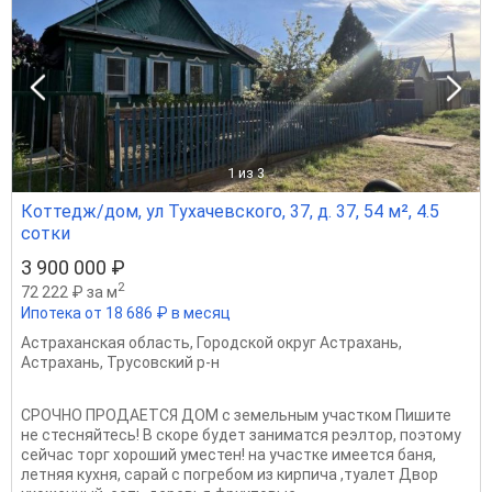
1
из 3
Коттедж/дом, ул Тухачевского, 37, д. 37, 54 м², 4.5
сотки
3 900 000 ₽
2
72 222 ₽ за м
Ипотека от 18 686 ₽ в месяц
Астраханская область
,
Городской округ Астрахань
,
Астрахань
,
Трусовский р-н
СРОЧНО ПРОДАЕТСЯ ДОМ с земельным участком Пишите
не стесняйтесь! В скоре будет заниматся реэлтор, поэтому
сейчас торг хороший уместен! на участке имеется баня,
летняя кухня, сарай с погребом из кирпича ,туалет Двор