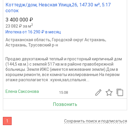
Коттедж/дом, Невская Улица,26, 147.30 м², 5.17
соток
3 400 000 ₽
2
23 082 ₽ за м
Ипотека от 16 290 ₽ в месяц
Астраханская область
,
Городской округ Астрахань
,
Астрахань
,
Трусовский р-н
Продаю двухэтажный теплый и просторный кирпичный дом
(144,5 кв.м.) с землей 517 кв.м в районе правобережной
больницы. Земля ИЖС (имеется межевание земли).Дом в
хорошем ремонте, все комнаты изолированные.На первом
этаже располагается : кухня,зал,спальня....
Елена Саксонова
15.08
Позвонить
1
Сохранить поиск и подписаться