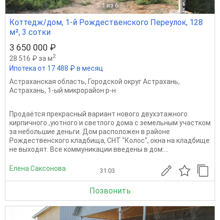
1
из 6
Коттедж/дом, 1-й Рождественского Переулок, 128
м², 3 сотки
3 650 000 ₽
2
28 516 ₽ за м
Ипотека от 17 488 ₽ в месяц
Астраханская область
,
Городской округ Астрахань
,
Астрахань
,
1-ый микрорайон р-н
Продаётся прекрасный вариант нового двухэтажного
кирпичного ,уютного и светлого дома с земельным участком
за небольшие деньги. Дом расположен в районе
Рождественского кладбища, СНТ "Колос", окна на кладбище
не выходят. Все коммуникации введены в дом:...
Елена Саксонова
31.03
Позвонить