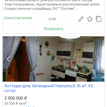
Советском районе, территориально расположенный возле
Рождественского кладбища, СНТ "Спутник",...
Елена Саксонова
23.06
Позвонить
1
из 10
Коттедж/дом, Загородный Переулок,9, 36 м², 4.5
сотки
2 000 000 ₽
2
55 556 ₽ за м