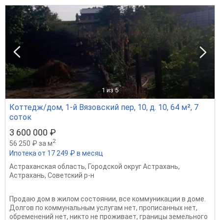
1
из 5
Коттедж/дом, 1-й Вязовский пер, 10, д. 10, 64 м², 7
соток
3 600 000 ₽
2
56 250 ₽ за м
Ипотека от 17 249 ₽ в месяц
Астраханская область
,
Городской округ Астрахань
,
Астрахань
,
Советский р-н
Продаю дом в жилом состоянии, все коммуникации в доме.
Долгов по коммунальным услугам нет, прописанных нет,
обременений нет, никто не проживает, границы земельного