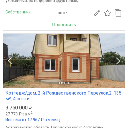
ухоженный, есть деревья фруктовые,...
Собственник
30.07
Позвонить
1
из 10
Коттедж/дом, 2-й Рождественского Переулок,2, 135
м², 4 сотки
3 750 000 ₽
2
27 778 ₽ за м
Ипотека от 17 967 ₽ в месяц
Астраханская область
,
Городской округ Астрахань
,