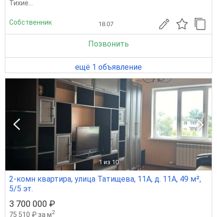
Тиxие...
Собственник
18.07
Позвонить
ещё 1 объявление
1
из 10
2-комн квартира, улица Татищева, 11А, д. 11А, 49 м²,
5/5 эт.
3 700 000 ₽
2
75 510 ₽ за м