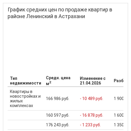
График средних цен по продаже квартир в
районе Ленинский в Астрахани
Средн. цена
Тип
Изменение с
Разброс
2
недвижимости
21.04.2026
м
Квартиры в
новостройках и
166 986 руб.
- 10 489 руб.
1 900 000
жилых
комплексах
160 597 руб.
- 16 878 руб.
1 600 000
176 243 руб.
- 1 233 руб.
1 350 000