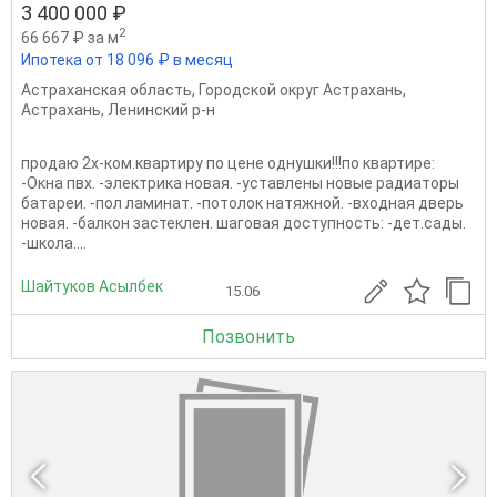
3 400 000 ₽
2
66 667 ₽ за м
Ипотека от 18 096 ₽ в месяц
Астраханская область
,
Городской округ Астрахань
,
Астрахань
,
Ленинский р-н
продаю 2х-ком.квартиру по цене однушки!!!по квартире:
-Окна пвх. -электрика новая. -уставлены новые радиаторы
батареи. -пол ламинат. -потолок натяжной. -входная дверь
новая. -балкон застеклен. шаговая доступность: -дет.сады.
-школа....
Шайтуков Асылбек
15.06
Позвонить