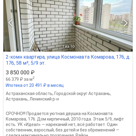
1
из 10
2-комн квартира, улица Космонавта Комарова, 176, д.
176, 58 м², 5/9 эт.
3 850 000 ₽
2
66 379 ₽ за м
Ипотека от 20 491 ₽ в месяц
Астраханская область
,
Городской округ Астрахань
,
Астрахань
,
Ленинский р-н
СРОЧНО!!! Продается уютная двушка на Космонавта
Комарова, 176. Дом кирпичный, 2010 года. Этаж 5/9, лифт
есть. УК «Идеал» — нареканий нет, всё работает. Один
собственник, взрослый, без детей и без обременений —
сделка максимально прозрачная. Район...