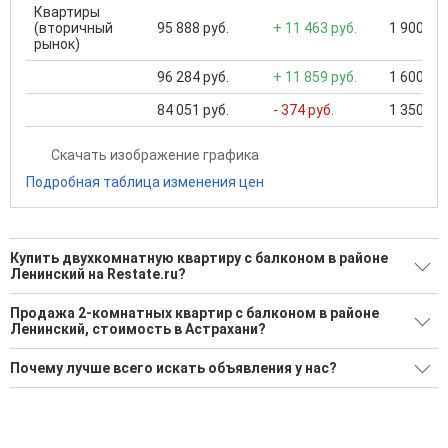
Квартиры
(вторичный
95 888 руб.
+ 11 463 руб.
1 900 000
рынок)
96 284 руб.
+ 11 859 руб.
1 600 000
84 051 руб.
- 374 руб.
1 350 000
Скачать изображение графика
Подробная таблица изменения цен
Купить двухкомнатную квартиру с балконом в районе
Ленинский на Restate.ru?
Поможем Купить двухкомнатную квартиру с балконом в
Продажа 2-комнатных квартир с балконом в районе
районе Ленинский?
Ленинский, стоимость в Астрахани?
41 актуальное и проверенное объявление
Минимальная цена: 2 600 000 Р. Максимальная цена: 9 034
Почему лучше всего искать объявления у нас?
810 Р; Средняя: 4 523 068 Р
Воспользуйтесь нашим поиском по новостройкам, для
подбора подходящего вам варианта
Все объявления проверены и проходят строгую
Средняя цена за м2: 85 164 Р
модерацию
'Сохраните результаты поиска и возвращайтесь к нему,
когда это будет нужно'
Удобный поиск, есть подписка на новые объявления