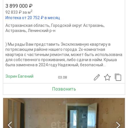
3 899 000 ₽
2
92 833 ₽ за м
Ипотека от 20 752 ₽ в месяц
Астраханская область
,
Городской округ Астрахань
,
Астрахань
,
Ленинский р-н
) Мы рады Вам представить Эксклюзивную квартиру в
потрясающем районе нашего города. 2х-комнатная
квартира с частичным ремонтом, может быть использована
для собственного проживания, либо сдачи в найм. Крыша
была заменена в 2024 году Надежный, безопасный...
Зорин Евгений
03.08
Позвонить