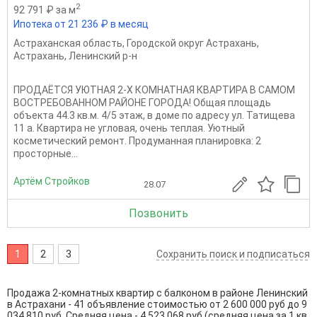
2
92 791 ₽ за м
Ипотека от 21 236 ₽ в месяц
Астраханская область
,
Городской округ Астрахань
,
Астрахань
,
Ленинский р-н
ПРОДАЁТСЯ УЮТНАЯ 2-Х КОМНАТНАЯ КВАРТИРА В САМОМ
ВОСТРЕБОВАННОМ РАЙОНЕ ГОРОДА! Общая площадь
объекта 44.3 кв.м. 4/5 этаж, в доме по адресу ул. Татищева
11 а. Квартира не угловая, очень теплая. Уютный
косметический ремонт. Продуманная планировка: 2
просторные...
Артём Стройков
28.07
Позвонить
1
2
3
Сохранить поиск и подписаться
Продажа 2-комнатных квартир с балконом в районе Ленинский
в Астрахани - 41 объявление стоимостью от 2 600 000 руб до 9
034 810 руб. Средняя цена - 4 523 068 руб (средняя цена за 1 кв.