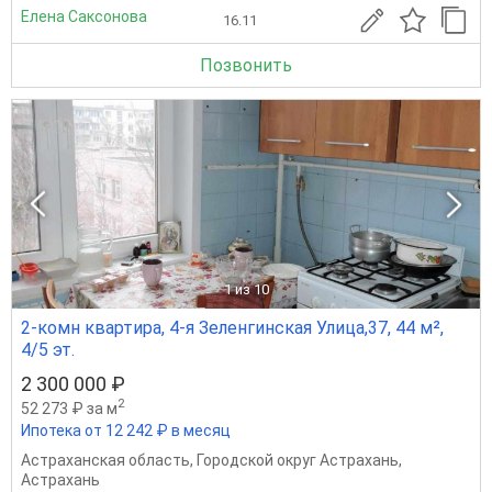
Елена Саксонова
16.11
Позвонить
1
из 10
2-комн квартира, 4-я Зеленгинская Улица,37, 44 м²,
4/5 эт.
2 300 000 ₽
2
52 273 ₽ за м
Ипотека от 12 242 ₽ в месяц
Астраханская область
,
Городской округ Астрахань
,
Астрахань