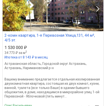
1
из 10
2-комн квартира, 1-я Перевозная Улица,131, 44 м²,
4/5 эт.
1 530 000 ₽
2
34 773 ₽ за м
Ипотека от 8 143 ₽ в месяц
Астраханская область
,
Городской округ Астрахань
,
Астрахань
,
Наримановский р-н
Вашему вниманию предлагается отдельная изолированная
двухкомнатная квартира, состоящая из двух комнат, кухни,
ванной, туалета (все только Ваше) в здании бывшего
общежития, в доме, находящимся в микрорайоне улиц 1-ой
Перевозной - Яблочковой (пять минут...
Олег Васильевич