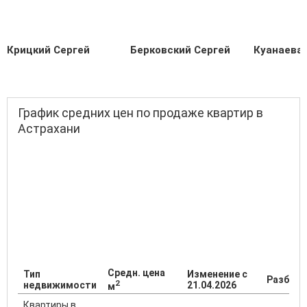
Крицкий Сергей
Берковский Сергей
Куанаева
График средних цен по продаже квартир в
Астрахани
Средн. цена
Тип
Изменение с
Разброс
2
недвижимости
21.04.2026
м
Квартиры в