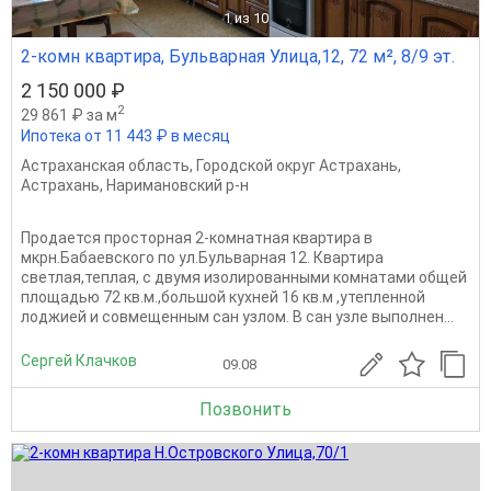
1
из 10
2-комн квартира, Бульварная Улица,12, 72 м², 8/9 эт.
2 150 000 ₽
2
29 861 ₽ за м
Ипотека от 11 443 ₽ в месяц
Астраханская область
,
Городской округ Астрахань
,
Астрахань
,
Наримановский р-н
Продается просторная 2-комнатная квартира в
мкрн.Бабаевского по ул.Бульварная 12. Квартира
светлая,теплая, с двумя изолированными комнатами общей
площадью 72 кв.м.,большой кухней 16 кв.м ,утепленной
лоджией и совмещенным сан узлом. В сан узле выполнен...
Сергей Клачков
09.08
Позвонить