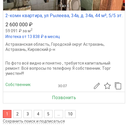
1
из 4
2-комн квартира, ул Рылеева, 34а, д. 34а, 44 м², 5/5 эт.
2 600 000 ₽
2
59 091 ₽ за м
Ипотека от 13 838 ₽ в месяц
Астраханская область
,
Городской округ Астрахань
,
Астрахань
,
Кировский р-н
По фото всё видно и понятно , требуется капитальный
ремонт. Всё вопросы по телефону. Я собственник. Торг
уместен!!!
Собственник
30.07
Позвонить
1
2
3
4
5
...
10
Сохранить поиск и подписаться