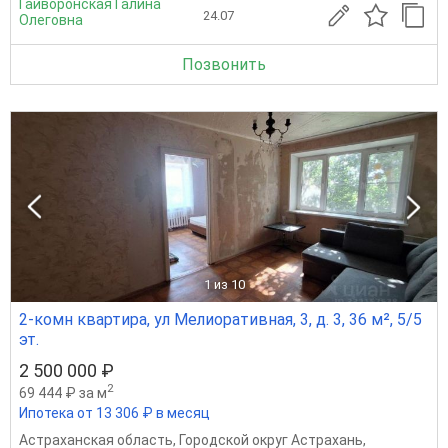
Гайворонская Галина
24.07
Олеговна
Позвонить
1
из 10
2-комн квартира, ул Мелиоративная, 3, д. 3, 36 м², 5/5
эт.
2 500 000 ₽
2
69 444 ₽ за м
Ипотека от 13 306 ₽ в месяц
Астраханская область
,
Городской округ Астрахань
,