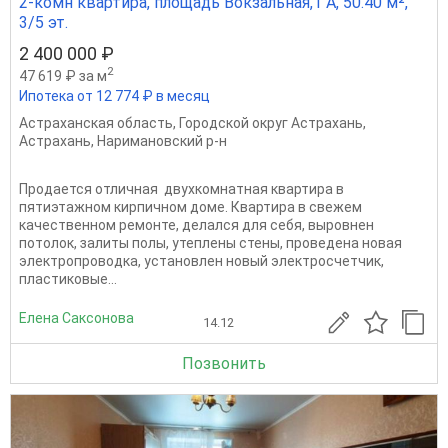
2-комн квартира, площадь Вокзальная,1 А, 50.40 м²,
3/5 эт.
2 400 000 ₽
2
47 619 ₽ за м
Ипотека от 12 774 ₽ в месяц
Астраханская область
,
Городской округ Астрахань
,
Астрахань
,
Наримановский р-н
Продается отличная двухкомнатная квартира в
пятиэтажном кирпичном доме. Квартира в свежем
качественном ремонте, делался для себя, выровнен
потолок, залиты полы, утеплены стены, проведена новая
электропроводка, установлен новый электросчетчик,
пластиковые...
Елена Саксонова
14.12
Позвонить