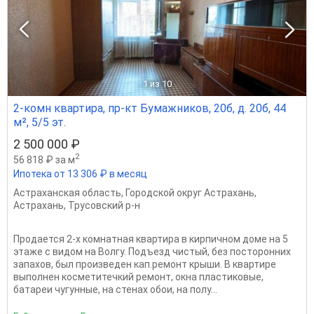
1
из 10
2-комн квартира, пр-кт Бумажников, 20б, д. 20б, 44
м², 5/5 эт.
2 500 000 ₽
2
56 818 ₽ за м
Ипотека от 13 306 ₽ в месяц
Астраханская область
,
Городской округ Астрахань
,
Астрахань
,
Трусовский р-н
Продается 2-х комнатная квартира в кирпичном доме на 5
этаже с видом на Волгу. Подъезд чистый, без посторонних
запахов, был произведен кап.ремонт крыши. В квартире
выполнен косметитечкий ремонт, окна пластиковые,
батареи чугунные, на стенах обои, на полу...