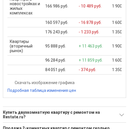
новостройках и
166 986 руб.
- 10 489 руб.
1 900 000
жилых
комплексах
160 597 руб.
- 16 878 руб.
1 600 000
176 243 руб.
- 1 233 руб.
1 350 000
Квартиры
(вторичный
95 888 руб.
+ 11 463 руб.
1 900 000
рынок)
96 284 руб.
+ 11 859 руб.
1 600 000
84 051 руб.
- 374 руб.
1 350 000
Скачать изображение графика
Подробная таблица изменения цен
Купить двухкомнатную квартиру с ремонтом на
Restate.ru?
Ищите, как Купить двухкомнатную квартиру с ремонтом?
Продажа 2-комнатных квартир с ремонтом сколько