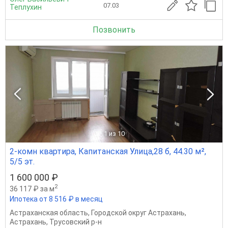
07.03
Теплухин
Позвонить
1
из 10
2-комн квартира, Капитанская Улица,28 б, 44.30 м²,
5/5 эт.
1 600 000 ₽
2
36 117 ₽ за м
Ипотека от 8 516 ₽ в месяц
Астраханская область
,
Городской округ Астрахань
,
Астрахань
,
Трусовский р-н