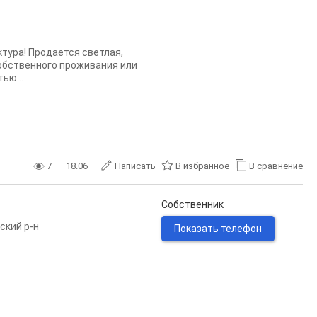
ктура! Продается светлая,
обственного проживания или
ью...
7
18.06
Написать
В избранное
В сравнение
Собственник
ский р-н
Показать телефон