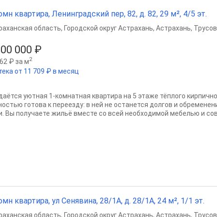
омн квартира, Ленинградский пер, 82, д. 82, 29 м², 4/5 эт.
раханская область
,
Городской округ Астрахань
,
Астрахань
,
Трусов
200 000 ₽
2
62 ₽ за м
тека от 11 709 ₽ в месяц
даётся уютная 1-комнатная квартира на 5 этаже тёплого кирпично
ностью готова к переезду: в ней не останется долгов и обременен
и. Вы получаете жильё вместе со всей необходимой мебелью и сов
омн квартира, ул Сенявина, 28/1А, д. 28/1А, 24 м², 1/1 эт.
раханская область
,
Городской округ Астрахань
,
Астрахань
,
Трусов