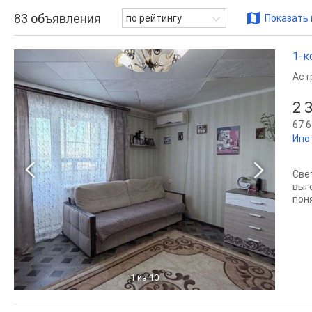
83
объявления
по рейтингу
Показать 
1-к
Аст
2 
67 6
Ипо
Све
выг
пон
1
из 10