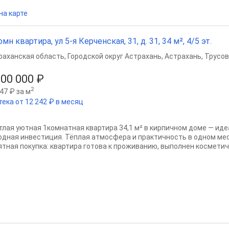
на карте
омн квартира, ул 5-я Керченская, 31, д. 31, 34 м², 4/5 эт.
раханская область
,
Городской округ Астрахань
,
Астрахань
,
Трусов
300 000 ₽
2
47 ₽ за м
тека от 12 242 ₽ в месяц
тлая уютная 1комнатная квартира 34,1 м² в кирпичном доме — иде
одная инвестиция. Тёплая атмосфера и практичность в одном мес
ятная покупка: квартира готова к проживанию, выполнен косметиче