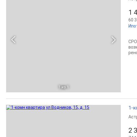
1 
60 3
Ипо
СРО
воз
рен
1
из 1
1-к
Аст
2 