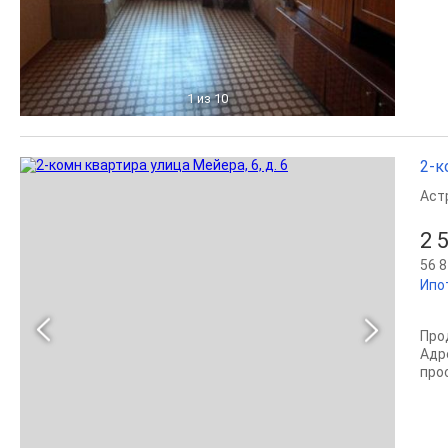
1
из 10
2-к
Аст
2 
56 8
Ипо
Про
Адре
про