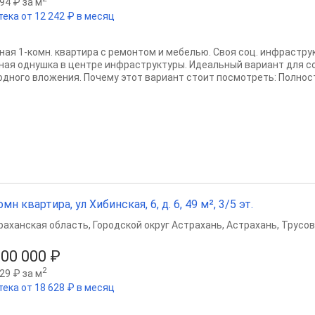
94 ₽ за м
тека от 12 242 ₽ в месяц
ная 1-комн. квартира с ремонтом и мебелью. Своя соц. инфрастру
ная однушка в центре инфраструктуры. Идеальный вариант для с
одного вложения. Почему этот вариант стоит посмотреть: Полност
омн квартира, ул Хибинская, 6, д. 6, 49 м², 3/5 эт.
раханская область
,
Городской округ Астрахань
,
Астрахань
,
Трусов
500 000 ₽
2
29 ₽ за м
тека от 18 628 ₽ в месяц