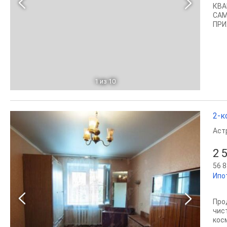
КВА
САМ
ПРИ
1
из 10
2-к
Аст
2 
56 8
Ипо
Про
чис
косм