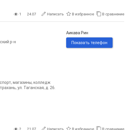
1
24.07
Написать
В избранное
В сравнение
Аикава Рин
ский р-н
Показать телефон
анспорт, магазины, колледж
ахань, ул. Таганская, д. 26.
2
21.07
Написать
В избранное
В сравнение