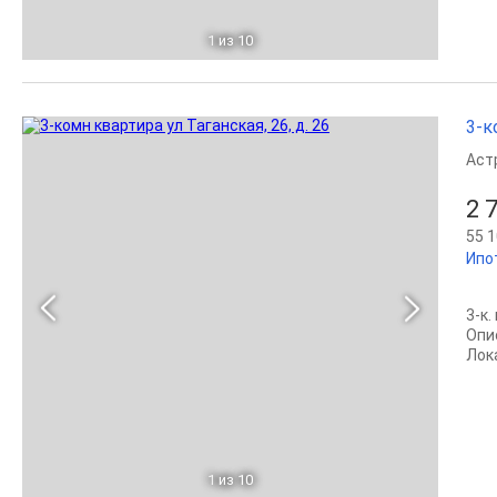
1
из 10
3-к
Аст
2 
55 1
Ипо
3-к.
Опис
Лок
1
из 10