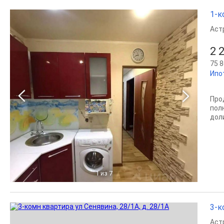
1-к
Аст
2 
75 8
Ипо
Про
пол
дол
1
из 7
3-к
Аст