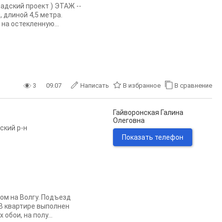
адский проект ) ЭТАЖ --
 длиной 4,5 метра.
на остекленную...
3
09.07
Написать
В избранное
В сравнение
Гайворонская Галина
Олеговна
ский р-н
Показать телефон
ом на Волгу. Подъезд
 В квартире выполнен
обои, на полу...