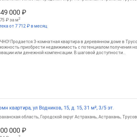
449 000 ₽
2
75 ₽ за м
тека от 7 712 ₽ в месяц
ЧНО! Продается 3-комнатная квартира в деревянном доме в Трус
можность приобрести недвижимость с потенциалом получения но
овации или денежной компенсации. В шаговой доступности...
омн квартира, ул Водников, 15, д. 15, 31 м², 3/5 эт.
раханская область
,
Городской округ Астрахань
,
Астрахань
,
Трусов
300 000 ₽
2