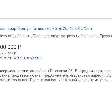
омн квартира, ул Таганская, 26, д. 26, 49 м², 5/5 эт.
раханская область
,
Городской округ Астрахань
,
Астрахань
,
Трусов
700 000 ₽
2
02 ₽ за м
тека от 14 371 ₽ в месяц
 квартира в развитом районе (Таганская, 26). Всё рядом: парк, тр
ание: Продаётся уютная трехкомнатная квартира по адресу: г. Астр
ация и транспорт: Район с полностью готовой инфраструктурой....