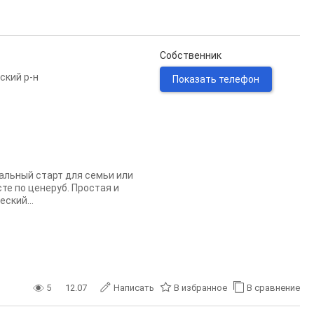
Собственник
ский р-н
Показать телефон
альный старт для семьи или
те по ценеруб. Простая и
ский...
5
12.07
Написать
В избранное
В сравнение