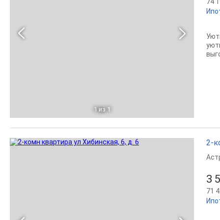
74 1
Ипо
Уют
уют
выг
1
из 1
2-к
Аст
3 
71 4
Ипо