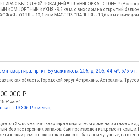
РТИРА С ВЫГОДНОЙ ЛОКАЦИЕЙ !!! ПЛАНИРОВКА - ОГОНЬ !!! (Волгогр
ЫЙ КОМФОРТНЫЙ КУХНЯ - 9,3 кв.м, с выходом на открытый балкон,
ХОЖАЯ - ХОЛЛ -- 10,1 кв.м МАСТЕР-СПАЛЬНЯ -- 13,6 кв.м с выходом 
омн квартира, пр-кт Бумажников, 20б, д. 20б, 44 м², 5/5 эт.
раханская область
,
Городской округ Астрахань
,
Астрахань
,
Трусов
500 000 ₽
2
18 ₽ за м
тека от 13 306 ₽ в месяц
дается 2-х комнатная квартира в кирпичном доме на 5 этаже с вид
тый, без посторонних запахов, был произведен кап.ремонт крыши.
етитечкий ремонт, окна пластиковые, батареи чугунные, на стенах 