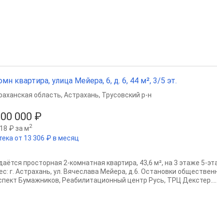
омн квартира, улица Мейера, 6, д. 6, 44 м², 3/5 эт.
раханская область
,
Астрахань
,
Трусовский р-н
500 000 ₽
2
18 ₽ за м
тека от 13 306 ₽ в месяц
даётся просторная 2‑комнатная квартира, 43,6 м², на 3 этаже 5‑эт
с: г. Астрахань, ул. Вячеслава Мейера, д.6. Остановки общественн
спект Бумажников, Реабилитационный центр Русь, ТРЦ Декстер....