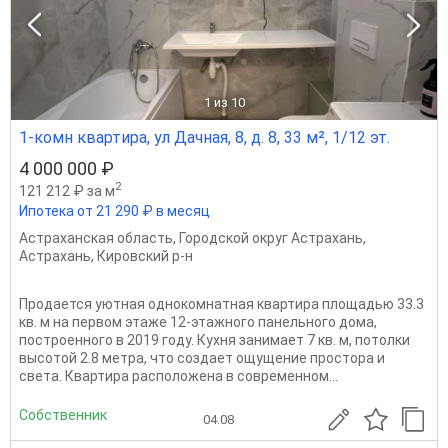
1
из 10
1-комн квартира, ул Дачная, 8, д. 8, 33 м², 1/12 эт.
4 000 000 ₽
2
121 212 ₽ за м
Ипотека от 21 290 ₽ в месяц
Астраханская область
,
Городской округ Астрахань
,
Астрахань
,
Кировский р-н
Продается уютная однокомнатная квартира площадью 33.3
кв. м на первом этаже 12-этажного панельного дома,
построенного в 2019 году. Кухня занимает 7 кв. м, потолки
высотой 2.8 метра, что создает ощущение простора и
света. Квартира расположена в современном...
Собственник
04.08