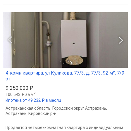
1
из 10
4-комн квартира, ул Куликова, 77/3, д. 77/3, 92 м², 7/9
эт.
9 250 000 ₽
2
100 543 ₽ за м
Ипотека от 49 232 ₽ в месяц
Астраханская область
,
Городской округ Астрахань
,
Астрахань
,
Кировский р-н
Продаётся четырехкомнатная квартира с индивидуальным